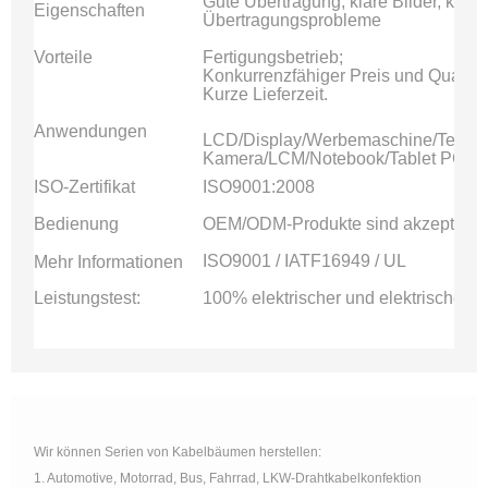
Gute Übertragung, klare Bilder, kei
Eigenschaften
Übertragungsprobleme
Vorteile
Fertigungsbetrieb;
Konkurrenzfähiger Preis und Qualität
Kurze Lieferzeit.
Anwendungen
LCD/Display/Werbemaschine/Telefo
Kamera/LCM/Notebook/Tablet PC/Fes
ISO-Zertifikat
ISO9001:2008
Bedienung
OEM/ODM-Produkte sind akzeptabel
ISO9001 / IATF16949 / UL
Mehr Informationen
Leistungstest:
100% elektrischer und elektrischer L
Wir können Serien von Kabelbäumen herstellen:
1. Automotive, Motorrad, Bus, Fahrrad, LKW-Drahtkabelkonfektion