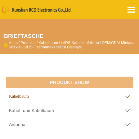

BRIEFTASCHE
Heim
/
Produkte
/
Kabelbaum
/
LVDS-Kabelkonfektion
/
OEM/ODM-Miniatur-

Koaxial-LVDS-Flachbandkabel für Displays
PRODUKT SHOW
Kabelbaum

Kabel- und Kabelbaum

Antenna
