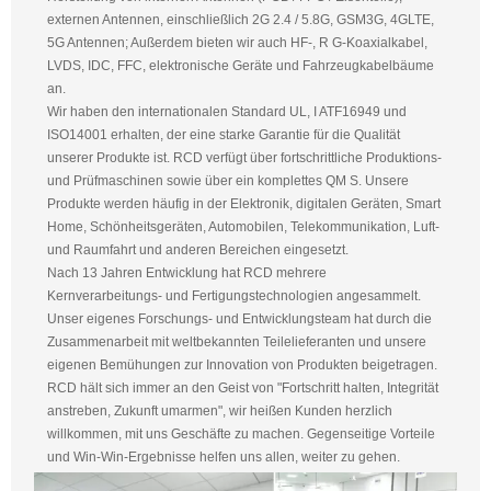
externen Antennen, einschließlich 2G 2.4 / 5.8G, GSM3G, 4GLTE,
5G Antennen; Außerdem bieten wir auch HF-, R G-Koaxialkabel,
LVDS, IDC, FFC, elektronische Geräte und Fahrzeugkabelbäume
an.
Wir haben den internationalen Standard UL, I ATF16949 und
ISO14001 erhalten, der eine starke Garantie für die Qualität
unserer Produkte ist. RCD verfügt über fortschrittliche Produktions-
und Prüfmaschinen sowie über ein komplettes QM S. Unsere
Produkte werden häufig in der Elektronik, digitalen Geräten, Smart
Home, Schönheitsgeräten, Automobilen, Telekommunikation, Luft-
und Raumfahrt und anderen Bereichen eingesetzt.
Nach 13 Jahren Entwicklung hat RCD mehrere
Kernverarbeitungs- und Fertigungstechnologien angesammelt.
Unser eigenes Forschungs- und Entwicklungsteam hat durch die
Zusammenarbeit mit weltbekannten Teilelieferanten und unsere
eigenen Bemühungen zur Innovation von Produkten beigetragen.
RCD hält sich immer an den Geist von "Fortschritt halten, Integrität
anstreben, Zukunft umarmen", wir heißen Kunden herzlich
willkommen, mit uns Geschäfte zu machen. Gegenseitige Vorteile
und Win-Win-Ergebnisse helfen uns allen, weiter zu gehen.