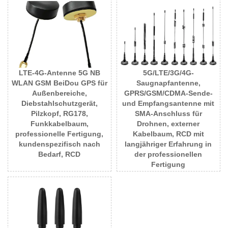
LTE-4G-Antenne 5G NB
5G/LTE/3G/4G-
WLAN GSM BeiDou GPS für
Saugnapfantenne,
Außenbereiche,
GPRS/GSM/CDMA-Sende-
Diebstahlschutzgerät,
und Empfangsantenne mit
Pilzkopf, RG178,
SMA-Anschluss für
Funkkabelbaum,
Drohnen, externer
professionelle Fertigung,
Kabelbaum, RCD mit
kundenspezifisch nach
langjähriger Erfahrung in
Bedarf, RCD
der professionellen
Fertigung