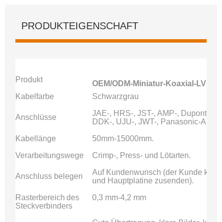
PRODUKTEIGENSCHAFT
Produkt
OEM/ODM-Miniatur-Koaxial-LVDS-F
Kabelfarbe
Schwarzgrau
JAE-, HRS-, JST-, AMP-, Dupont-, I-p
Anschlüsse
DDK-, UJU-, JWT-, Panasonic-Ansch
Kabellänge
50mm-15000mm.
Verarbeitungswege
Crimp-, Press- und Lötarten.
Auf Kundenwunsch (der Kunde kann 
Anschluss belegen
und Hauptplatine zusenden).
Rasterbereich
des
0,3 mm-4,2 mm
Steckverbinders