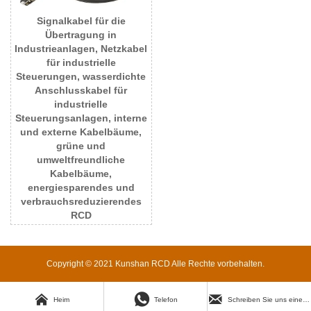
Signalkabel für die
Übertragung in
Industrieanlagen, Netzkabel
für industrielle
Steuerungen, wasserdichte
Anschlusskabel für
industrielle
Steuerungsanlagen, interne
und externe Kabelbäume,
grüne und
umweltfreundliche
Kabelbäume,
energiesparendes und
verbrauchsreduzierendes
RCD
Copyright © 2021 Kunshan RCD Alle Rechte vorbehalten.



Heim
Telefon
Schreiben Sie uns eine E-Mail