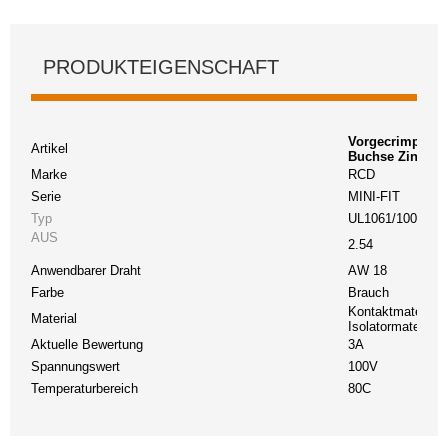
PRODUKTEIGENSCHAFT
Vorgecrimptes K
Artikel
Buchse Zinnbes
Marke
RCD
Serie
MINI-FIT
Typ
UL1061/10002
AUS
2.54
Anwendbarer Draht
AW 18
Farbe
Brauch
Kontaktmaterial:
Material
Isolatormaterial:
Aktuelle Bewertung
3A
Spannungswert
100V
Temperaturbereich
80C