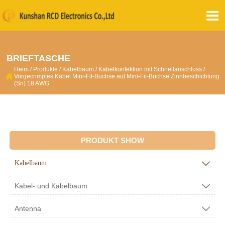

BRIEFTASCHE
Heim
/
Produkte
/
Kabelbaum
/
Kabelkonfektion mit Schnellanschluss
/

Vorgecrimptes Kabel Mini-Fit-Buchse auf Mini-Fit-Buchse Zinnbeschichtung
(Sn) 18 AWG
PRODUKT SHOW
Kabelbaum

Kabel- und Kabelbaum

Antenna
