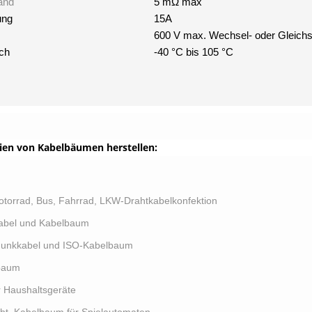
and
5 mΩ max
ung
15A
600 V max. Wechsel- oder Gleich
ch
-40 °C bis 105 °C
ien von Kabelbäumen herstellen:
otorrad, Bus, Fahrrad, LKW-Drahtkabelkonfektion
Kabel und Kabelbaum
 Funkkabel und ISO-Kabelbaum
lbaum
r Haushaltsgeräte
ht, Kabelbaum für Spielautomaten