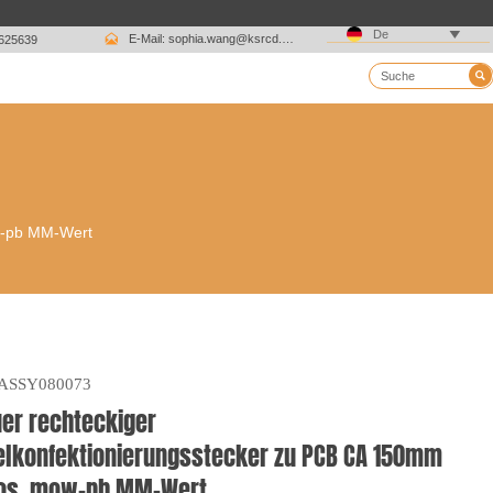

De

E-Mail: sophia.wang@ksrcd.com
1625639

w-pb MM-Wert
ASSY080073
er rechteckiger
elkonfektionierungsstecker zu PCB CA 150mm
pos. mow-pb MM-Wert