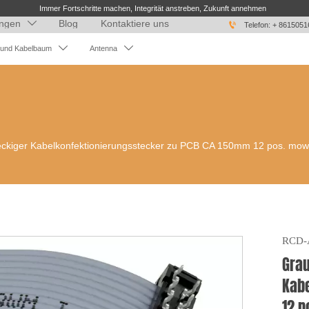
Immer Fortschritte machen, Integrität anstreben, Zukunft annehmen
ngen
Blog
Kontaktiere uns


Telefon: + 861505


 und Kabelbaum
Antenna
eckiger Kabelkonfektionierungsstecker zu PCB CA 150mm 12 pos. mo
RCD-
Grau
Kab
12 