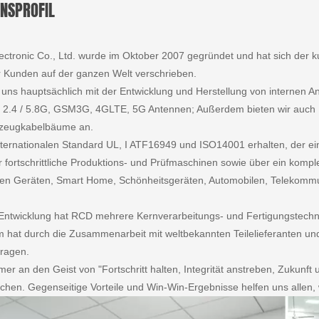
NSPROFIL
ctronic Co., Ltd. wurde im Oktober 2007 gegründet und hat sich der
 Kunden auf der ganzen Welt verschrieben.
 uns hauptsächlich mit der Entwicklung und Herstellung von internen A
G 2.4 / 5.8G, GSM3G, 4GLTE, 5G Antennen; Außerdem bieten wir auch 
rzeugkabelbäume an.
ternationalen Standard UL, I ATF16949 und ISO14001 erhalten, der eine 
 fortschrittliche Produktions- und Prüfmaschinen sowie über ein komp
talen Geräten, Smart Home, Schönheitsgeräten, Automobilen, Telekomm
Entwicklung hat RCD mehrere Kernverarbeitungs- und Fertigungstech
 hat durch die Zusammenarbeit mit weltbekannten Teilelieferanten u
tragen.
mer an den Geist von "Fortschritt halten, Integrität anstreben, Zukunf
hen. Gegenseitige Vorteile und Win-Win-Ergebnisse helfen uns allen, 