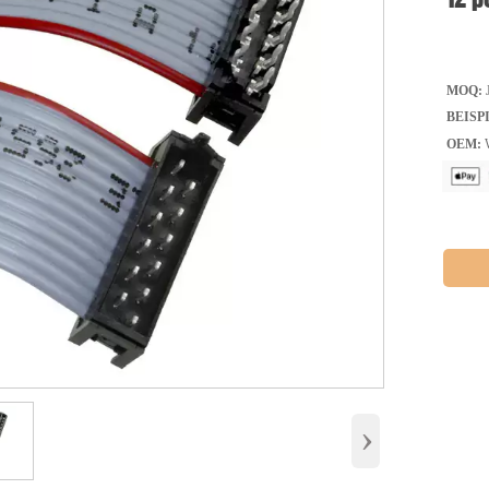
MOQ:
J
BEISP
OEM:
W
›