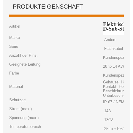
PRODUKTEIGENSCHAFT
Elektrische
Artikel
D-Sub-Steck
Marke
Andere
Serie
Flachkabel
Anzahl der Pins:
Kundenspezifisc
Geeignete Leitung
28 to 14 AWG
Farbe
Kundenspezifisc
Gehäuse: Hochte
Material
Kontakt: Hochlei
Beschichtung：Ko
Unterbeschichtu
Schutzart
IP 67 / NEMA 6P
Strom (max.)
14A
Spannung (max.)
130V
Temperaturbereich
-25 to +105°C