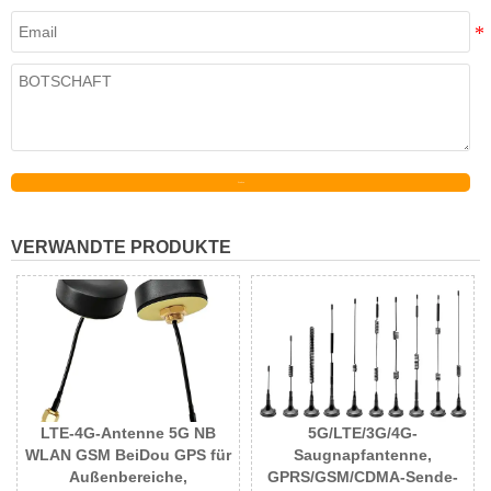
Senden
VERWANDTE PRODUKTE
LTE-4G-Antenne 5G NB
5G/LTE/3G/4G-
WLAN GSM BeiDou GPS für
Saugnapfantenne,
Außenbereiche,
GPRS/GSM/CDMA-Sende-