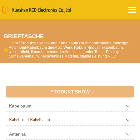

BRIEFTASCHE
Heim
/
Produkte
/
Kabel- und Kabelbaum
/
Automobilkabelbaumdesign
/
Automobil-Kabelbaum direkt ab Werk, Roboter-Industriekabelbaum,

wasserdicht, flammhemmend, isoliert, intelligenter Touch-Display-
Signalkabelbaum, hochwertiges Material, stabile Leistung RCD
PRODUKT SHOW
Kabelbaum

Kabel- und Kabelbaum

Antenna
