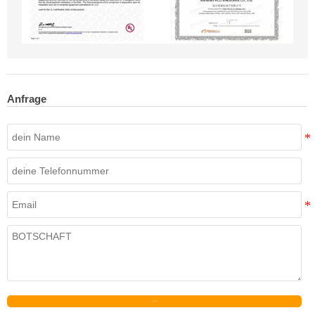
Anfrage
Senden