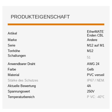
PRODUKTEIGENSCHAFT
EtherMATE™ Indus
Artikel
Enden CBL 8PO
Marke
Andere
Serie
M12 auf M12 ger
Tonhöhe
M12
Schaltungen
51
Anwendbarer Draht
AWG 24
Farbe
Gelb
Material
PVC verseilt/ges
Stärke des Schutzes
IP67 / NEMA 6P
Aktuelle Bewertung
4A
Spannungswert
250V
Temperaturbereich
P
VC: -40°C (-40°