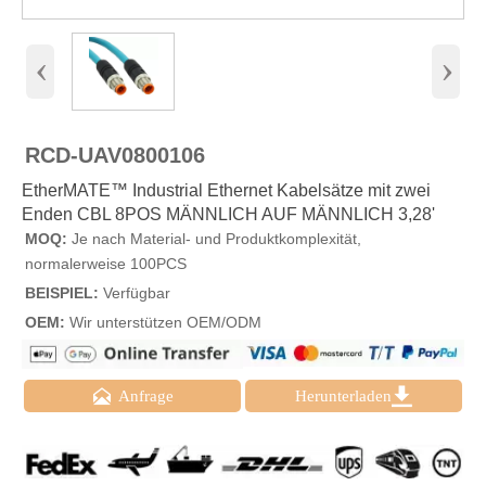
‹
›
RCD-UAV0800106
EtherMATE™ Industrial Ethernet Kabelsätze mit zwei
Enden CBL 8POS MÄNNLICH AUF MÄNNLICH 3,28'
MOQ:
Je nach Material- und Produktkomplexität,
normalerweise 100PCS
BEISPIEL:
Verfügbar
OEM:
Wir unterstützen OEM/ODM


Anfrage
Herunterladen