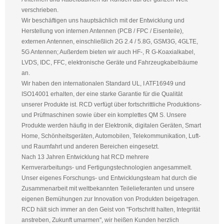
verschrieben.
Wir beschäftigen uns hauptsächlich mit der Entwicklung und
Herstellung von internen Antennen (PCB / FPC / Eisenteile),
externen Antennen, einschließlich 2G 2.4 / 5.8G, GSM3G, 4GLTE,
5G Antennen; Außerdem bieten wir auch HF-, R G-Koaxialkabel,
LVDS, IDC, FFC, elektronische Geräte und Fahrzeugkabelbäume
an.
Wir haben den internationalen Standard UL, I ATF16949 und
ISO14001 erhalten, der eine starke Garantie für die Qualität
unserer Produkte ist. RCD verfügt über fortschrittliche Produktions-
und Prüfmaschinen sowie über ein komplettes QM S. Unsere
Produkte werden häufig in der Elektronik, digitalen Geräten, Smart
Home, Schönheitsgeräten, Automobilen, Telekommunikation, Luft-
und Raumfahrt und anderen Bereichen eingesetzt.
Nach 13 Jahren Entwicklung hat RCD mehrere
Kernverarbeitungs- und Fertigungstechnologien angesammelt.
Unser eigenes Forschungs- und Entwicklungsteam hat durch die
Zusammenarbeit mit weltbekannten Teilelieferanten und unsere
eigenen Bemühungen zur Innovation von Produkten beigetragen.
RCD hält sich immer an den Geist von "Fortschritt halten, Integrität
anstreben, Zukunft umarmen", wir heißen Kunden herzlich