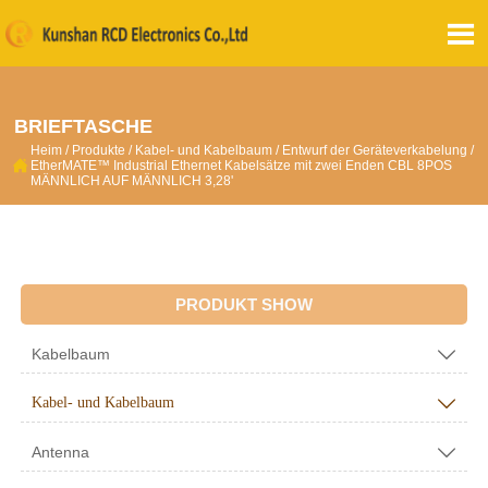

BRIEFTASCHE
Heim
/
Produkte
/
Kabel- und Kabelbaum
/
Entwurf der Geräteverkabelung
/

EtherMATE™ Industrial Ethernet Kabelsätze mit zwei Enden CBL 8POS
MÄNNLICH AUF MÄNNLICH 3,28'
PRODUKT SHOW
Kabelbaum

Kabel- und Kabelbaum

Antenna
