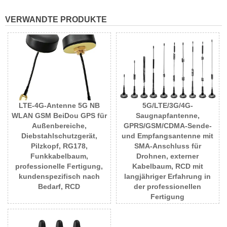
VERWANDTE PRODUKTE
LTE-4G-Antenne 5G NB
5G/LTE/3G/4G-
WLAN GSM BeiDou GPS für
Saugnapfantenne,
Außenbereiche,
GPRS/GSM/CDMA-Sende-
Diebstahlschutzgerät,
und Empfangsantenne mit
Pilzkopf, RG178,
SMA-Anschluss für
Funkkabelbaum,
Drohnen, externer
professionelle Fertigung,
Kabelbaum, RCD mit
kundenspezifisch nach
langjähriger Erfahrung in
Bedarf, RCD
der professionellen
Fertigung