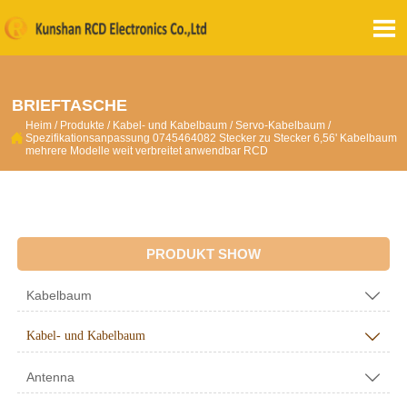

BRIEFTASCHE
Heim
/
Produkte
/
Kabel- und Kabelbaum
/
Servo-Kabelbaum
/

Spezifikationsanpassung 0745464082 Stecker zu Stecker 6,56' Kabelbaum
mehrere Modelle weit verbreitet anwendbar RCD
PRODUKT SHOW
Kabelbaum

Kabel- und Kabelbaum

Antenna
