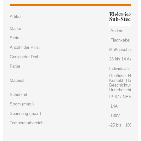
Elektrische
Artikel
Sub-Stecker
Marke
Andere
Serie
Flachkabel
Anzahl der Pins:
Maßgeschneidert
Geeigneter Draht
28 bis 14 AWG
Farbe
Individualisiert
Gehäuse: Hochte
Material
Kontakt: Hochlei
Beschichtung: K
Unterbeschichtu
Schutzart
IP 67 / NEMA 6P
Strom (max.)
14A
Spannung (max.)
130V
Temperaturbereich
-25 bis +105°C