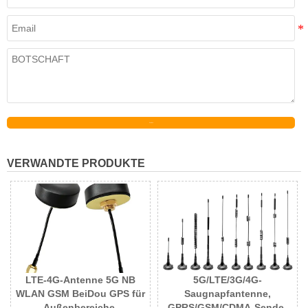
Senden
VERWANDTE PRODUKTE
LTE-4G-Antenne 5G NB
5G/LTE/3G/4G-
WLAN GSM BeiDou GPS für
Saugnapfantenne,
Außenbereiche,
GPRS/GSM/CDMA-Sende-