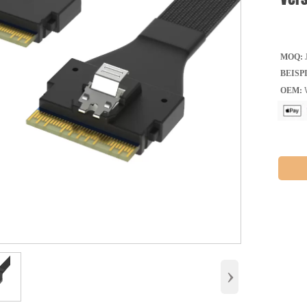
MOQ:
J
BEISP
OEM:
W
›