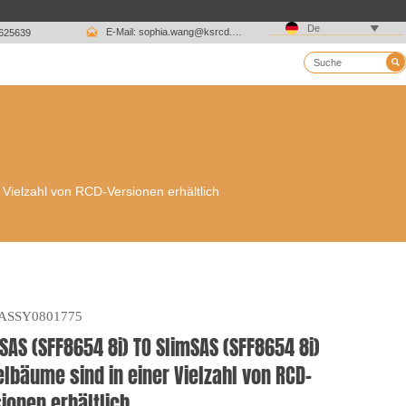

De

E-Mail: sophia.wang@ksrcd.com
1625639

ielzahl von RCD-Versionen erhältlich
ASSY0801775
SAS (SFF8654 8i) TO SlimSAS (SFF8654 8i)
lbäume sind in einer Vielzahl von RCD-
ionen erhältlich