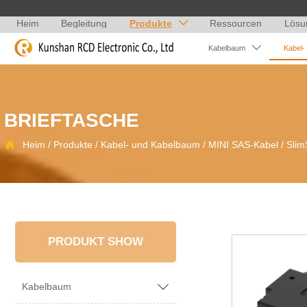
Heim
Begleitung
Produkte
Ressourcen
Lösu


Kabelbaum
Kabel-
BRIEFTASCHE

Heim
/
Produkte
/
Kabel- und Kabelbaum
/
MINI SAS-Kabel
/
Slim
PRODUKT SHOW
Kabelbaum
