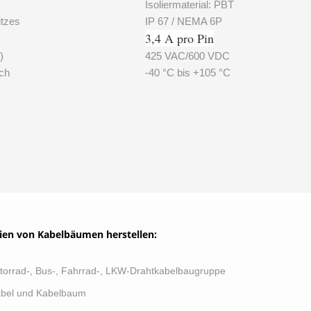
Isoliermaterial: PBT
tzes
IP 67 / NEMA 6P
3,4 A pro Pin
)
425 VAC/600 VDC
ch
-40 °C bis +105 °C
ien von Kabelbäumen herstellen:
torrad-, Bus-, Fahrrad-, LKW-Drahtkabelbaugruppe
Kabel und Kabelbaum