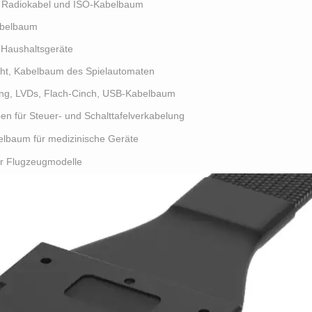
-, Radiokabel und ISO-Kabelbaum
Kabelbaum
 Haushaltsgeräte
aht, Kabelbaum des Spielautomaten
ng, LVDs, Flach-Cinch, USB-Kabelbaum
n für Steuer- und Schalttafelverkabelung
elbaum für medizinische Geräte
r Flugzeugmodelle