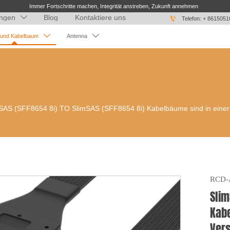
Immer Fortschritte machen, Integrität anstreben, Zukunft annehmen
ngen
Blog
Kontaktiere uns


Telefon: + 861505


 und Kabelbaum
Antenna
SAS (SFF8654 8i) TO SlimSAS (SFF8654 8i) Kabelbäume sind in einer V
RCD-
Slim
Kabe
Vers