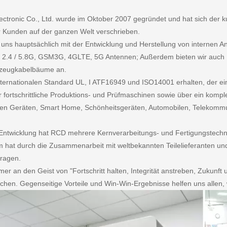
ctronic Co., Ltd. wurde im Oktober 2007 gegründet und hat sich der
 Kunden auf der ganzen Welt verschrieben.
 uns hauptsächlich mit der Entwicklung und Herstellung von internen A
G 2.4 / 5.8G, GSM3G, 4GLTE, 5G Antennen; Außerdem bieten wir auch 
rzeugkabelbäume an.
ternationalen Standard UL, I ATF16949 und ISO14001 erhalten, der eine 
 fortschrittliche Produktions- und Prüfmaschinen sowie über ein komp
talen Geräten, Smart Home, Schönheitsgeräten, Automobilen, Telekomm
Entwicklung hat RCD mehrere Kernverarbeitungs- und Fertigungstech
 hat durch die Zusammenarbeit mit weltbekannten Teilelieferanten u
tragen.
mer an den Geist von "Fortschritt halten, Integrität anstreben, Zukunf
hen. Gegenseitige Vorteile und Win-Win-Ergebnisse helfen uns allen, 