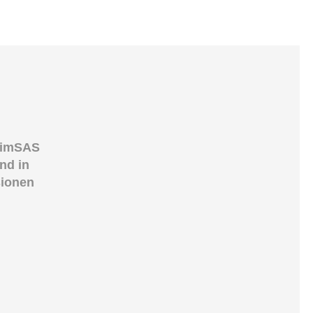
limSAS
nd in
sionen