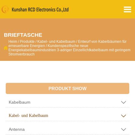

BRIEFTASCHE
Heim
/
Produkte
/
Kabel- und Kabelbaum
/
Entwurf von Kabelbäumen für
erneuerbare Energien
/
Kundenspezifische neue

Energiekabelbaumindustrien 3-adriger Einzellichtkabelbaum mit geringem
Stromverbrauch
PRODUKT SHOW
Kabelbaum

Kabel- und Kabelbaum

Antenna
