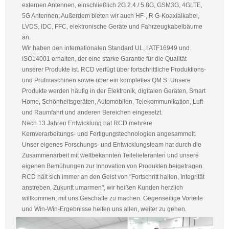
externen Antennen, einschließlich 2G 2.4 / 5.8G, GSM3G, 4GLTE,
5G Antennen; Außerdem bieten wir auch HF-, R G-Koaxialkabel,
LVDS, IDC, FFC, elektronische Geräte und Fahrzeugkabelbäume
an.
Wir haben den internationalen Standard UL, I ATF16949 und
ISO14001 erhalten, der eine starke Garantie für die Qualität
unserer Produkte ist. RCD verfügt über fortschrittliche Produktions-
und Prüfmaschinen sowie über ein komplettes QM S. Unsere
Produkte werden häufig in der Elektronik, digitalen Geräten, Smart
Home, Schönheitsgeräten, Automobilen, Telekommunikation, Luft-
und Raumfahrt und anderen Bereichen eingesetzt.
Nach 13 Jahren Entwicklung hat RCD mehrere
Kernverarbeitungs- und Fertigungstechnologien angesammelt.
Unser eigenes Forschungs- und Entwicklungsteam hat durch die
Zusammenarbeit mit weltbekannten Teilelieferanten und unsere
eigenen Bemühungen zur Innovation von Produkten beigetragen.
RCD hält sich immer an den Geist von "Fortschritt halten, Integrität
anstreben, Zukunft umarmen", wir heißen Kunden herzlich
willkommen, mit uns Geschäfte zu machen. Gegenseitige Vorteile
und Win-Win-Ergebnisse helfen uns allen, weiter zu gehen.