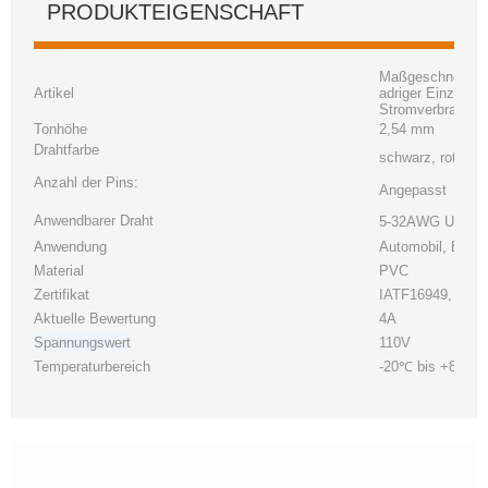
PRODUKTEIGENSCHAFT
Maßgeschneidert
Artikel
adriger Einzelli
Stromverbrauch
Tonhöhe
2,54 mm
Drahtfarbe
schwarz, rot, gr
Anzahl der Pins:
Angepasst
Anwendbarer Draht
5-32AWG UL oder 
Anwendung
Automobil, Elekt
Material
PVC
Zertifikat
IATF16949, UL, 
Aktuelle Bewertung
4A
Spannungswert
110V
Temperaturbereich
-20℃ bis +80℃