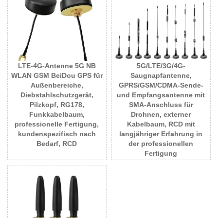
LTE-4G-Antenne 5G NB
5G/LTE/3G/4G-
WLAN GSM BeiDou GPS für
Saugnapfantenne,
Außenbereiche,
GPRS/GSM/CDMA-Sende-
Diebstahlschutzgerät,
und Empfangsantenne mit
Pilzkopf, RG178,
SMA-Anschluss für
Funkkabelbaum,
Drohnen, externer
professionelle Fertigung,
Kabelbaum, RCD mit
kundenspezifisch nach
langjähriger Erfahrung in
Bedarf, RCD
der professionellen
Fertigung