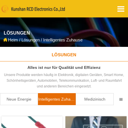

LÖSUNGEN

Heim
/
Lösungen
/
Intelligentes Zuhause
LÖSUNGEN
Alles ist nur für Qualität und Effizienz
Unsere Produkte werden häufig in Elektronik, digitalen Geräten, Smart Home,
Schönheitsgeräten, Automobilen, Telekommunikation, Luft- und Raumfahrt
und anderen Bereichen eingesetzt.
Neue Energie
Intelligentes Zuhause
Medizinisch
