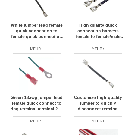
White jumper lead female
High quality quick
quick connection to
connection harness
female quick connection
female to female/male
jumper wire connection Ke
quick connection jumper
/ kg
wire connection Ke / kg
MEHR+
MEHR+
Green 18awg jumper lead
Customize high-quality
female quick connect to
jumper to quickly
ring terminal terminal 250
disconnect terminal
Faston trans paren
Harness jumper wire
connection Ke / kg
MEHR+
MEHR+