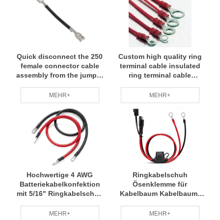
Quick disconnect the 250
Custom high quality ring
female connector cable
terminal cable insulated
assembly from the jumper
ring terminal cable
bus to pH2
assembly
MEHR+
MEHR+
Hochwertige 4 AWG
Ringkabelschuh
Batteriekabelkonfektion
Ösenklemme für
mit 5/16" Ringkabelschuh
Kabelbaum Kabelbaum-
zum schnellen Trennen
Schnellkupplung SAE-
Verbindungskabel
MEHR+
MEHR+