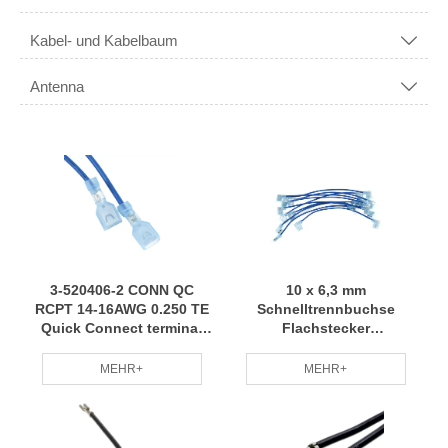
Kabel- und Kabelbaum

Antenna

3-520406-2 CONN QC
10 x 6,3 mm
RCPT 14-16AWG 0.250 TE
Schnelltrennbuchse
Quick Connect terminal
Flachstecker
cable assembly
Crimpverbinder 15 cm
Draht
MEHR+
MEHR+