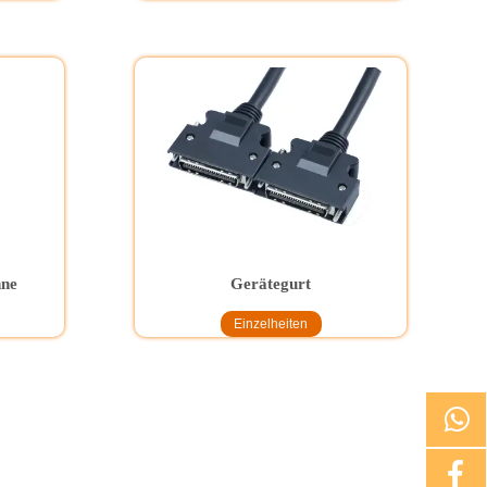
nne
Gerätegurt
Einzelheiten

