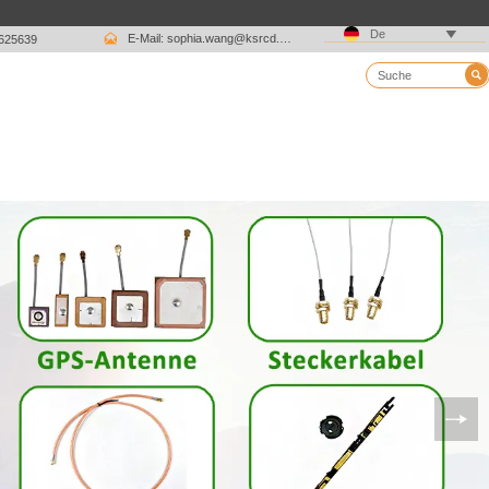

De

E-Mail: sophia.wang@ksrcd.com
1625639
