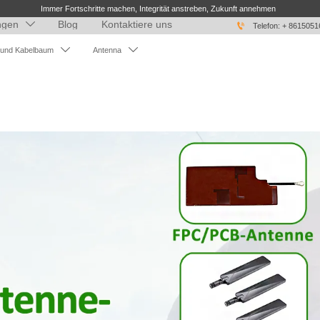
Immer Fortschritte machen, Integrität anstreben, Zukunft annehmen
ngen
Blog
Kontaktiere uns


Telefon: + 861505


 und Kabelbaum
Antenna