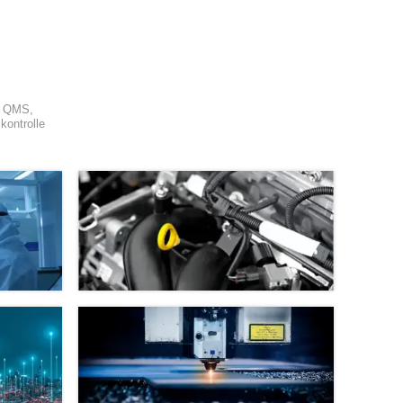
as QMS,
kontrolle
Automobil