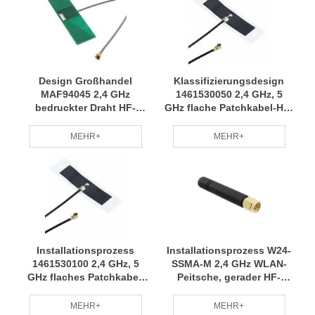
Design Großhandel
Klassifizierungsdesign
MAF94045 2,4 GHz
1461530050 2,4 GHz, 5
bedruckter Draht HF-
GHz flache Patchkabel-HF-
Antennenkabelbaum
Antenne, hochwertiges
grüner Umweltschutz,
Kabelbaummaterial,
MEHR+
MEHR+
Energieeinsparung und
stabile RCD-Leistung
Verbrauchsreduzierung
RCD
Installationsprozess
Installationsprozess W24-
1461530100 2,4 GHz, 5
SSMA-M 2,4 GHz WLAN-
GHz flaches Patchkabel,
Peitsche, gerader HF-
HF-Antenne, Kabelbaum,
Antennenkabelbaum,
Kleinserienanpassung,
professionell hergestellter
MEHR+
MEHR+