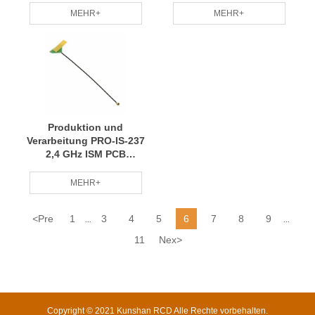
Kabelbaum ist vielseitig
Stabilität, schnelle
MEHR+
MEHR+
einsetzbar und die
Lieferung, RCD
Spezifikationen sind
vollständig RCD
Produktion und
Verarbeitung PRO-IS-237
2,4 GHz ISM PCB
gedruckter Draht HF-
Antennenkabelbaum
MEHR+
Kleinserienanpassung
professionelles Team RCD
<
Pre
1
3
4
5
6
7
8
9
...
...
11
Nex
>
Copyright © 2021 Kunshan RCD Alle Rechte vorbehalten.