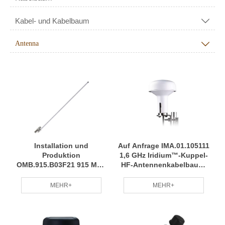
Kabel- und Kabelbaum

Antenna

Installation und
Auf Anfrage IMA.01.105111
Produktion
1,6 GHz Iridium™-Kuppel-
OMB.915.B03F21 915 MHz
HF-Antennenkabelbaum,
Peitsche, gerader HF-
professionell hergestellter
Antennenkabelbaum mit
RCD auf Anfrage
MEHR+
MEHR+
jahrelanger Erfahrung in
der professionellen
Herstellung von RCDs