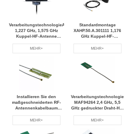
VerarbeitungstechnologieA.80.A.101111
Standardmontage
1,227 GHz, 1,575 GHz
XAHP.50.A.301111 1,176
Kuppel-HF-Antenne
GHz Kuppel-HF-
Kabelbaum verschiedene
Antennenkabelbaum
Modelle Weit verbreiteter
Stabile Leistung Schnelle
MEHR+
MEHR+
RCD
Lieferung RCD
Installieren Sie den
Verarbeitungstechnologie
maßgeschneiderten RF-
MAF94264 2,4 GHz, 5,5
Antennenkabelbaum
GHz gedruckter Draht-HF-
MAF95310 von einem
Antennenkabelbaum ist
professionellen Team.
ein weit verbreiteter und
MEHR+
MEHR+
Regelmäßige Wartung des
umweltfreundlicher RCD
FI-Schutzschalters