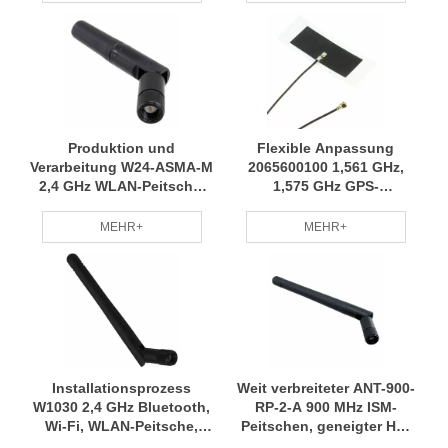
professionelles Team RCD
RCD auf Anfrage
Produktion und
Flexible Anpassung
Verarbeitung W24-ASMA-M
2065600100 1,561 GHz,
2,4 GHz WLAN-Peitsche,
1,575 GHz GPS-
geneigter HF-
Flachsteckerverkabelung,
Antennenkabelbaum, eine
HF-Antenne, Kabelbaum
MEHR+
MEHR+
große Auswahl an RCD-
ist weit verbreitet,
Modellen
vollständige RCD-
Spezifikationen
Installationsprozess
Weit verbreiteter ANT-900-
W1030 2,4 GHz Bluetooth,
RP-2-A 900 MHz ISM-
Wi-Fi, WLAN-Peitsche,
Peitschen, geneigter HF-
neigbare HF-Antenne. Der
Antennenkabelbaum,