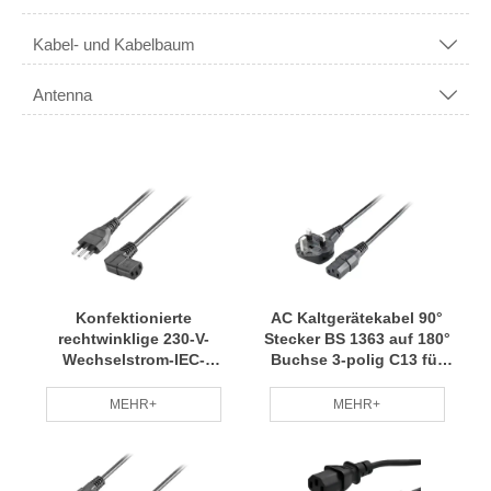
Kabel- und Kabelbaum

Antenna

Konfektionierte
AC Kaltgerätekabel 90°
rechtwinklige 230-V-
Stecker BS 1363 auf 180°
Wechselstrom-IEC-
Buchse 3-polig C13 für
Stromkabel für unbeheizte
Geräte mit entsprechender
Geräte
Schnittstelle
MEHR+
MEHR+