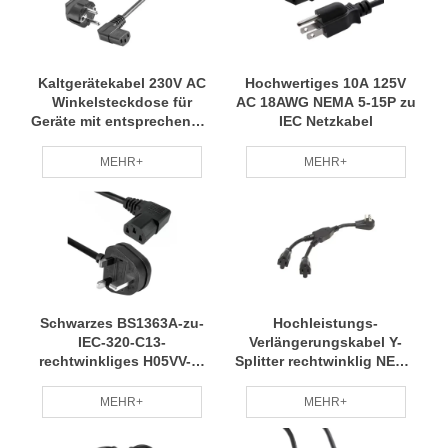
Kaltgerätekabel 230V AC
Hochwertiges 10A 125V
Winkelsteckdose für
AC 18AWG NEMA 5-15P zu
Geräte mit entsprechender
IEC Netzkabel
Schnittstelle
MEHR+
MEHR+
Schwarzes BS1363A-zu-
Hochleistungs-
IEC-320-C13-
Verlängerungskabel Y-
rechtwinkliges H05VV-F-
Splitter rechtwinklig NEMA
Stromkabel
5-15P auf 2x NEMA 5-15R
MEHR+
MEHR+