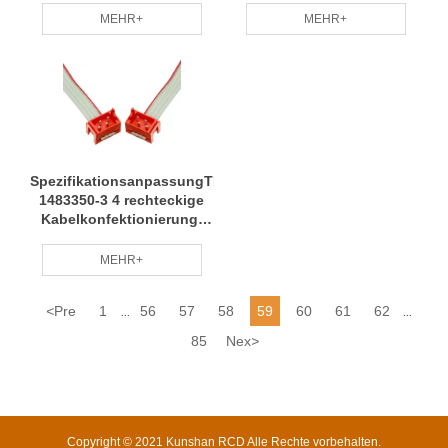
von Kabelbäumen Alle
Anschluss von Kabeln
MEHR+
MEHR+
Arten von Kabelbäumen
Weit verbreiteter RCD
Ruichengda
SpezifikationsanpassungTE
1483350-3 4 rechteckige
Kabelkonfektionierung,
Kabelbaum, professionelle
Fertigung auf Anfrage,
MEHR+
RCD
<
Pre
1
56
57
58
59
60
61
62
...
...
85
Nex
>
Copyright © 2021 Kunshan RCD Alle Rechte vorbehalten.