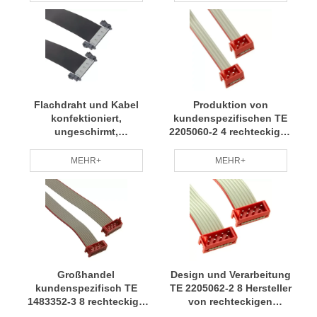
Flachkabelbaugruppe
Flachdraht und Kabel
Produktion von
konfektioniert,
kundenspezifischen TE
ungeschirmt,
2205060-2 4 rechteckigen
hochzuverlässig, graues
Kabelkonfektionen.
Flachbandkabel
Kabelbaumverarbeitungsherstel
MEHR+
MEHR+
Auf Anfrage
Großhandel
Design und Verarbeitung
kundenspezifisch TE
TE 2205062-2 8 Hersteller
1483352-3 8 rechteckige
von rechteckigen
Kabelkonfektion Hersteller
Kabelkonfektionen zum