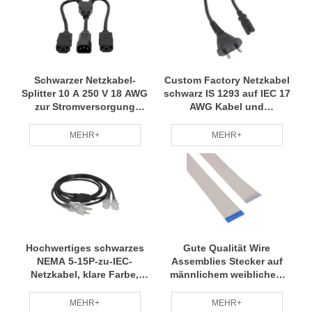
Schwarzer Netzkabel-
Custom Factory Netzkabel
Splitter 10 A 250 V 18 AWG
schwarz IS 1293 auf IEC 17
zur Stromversorgung
AWG Kabel und
mehrerer Computer
Verlängerungen direkt
MEHR+
MEHR+
Hochwertiges schwarzes
Gute Qualität Wire
NEMA 5-15P-zu-IEC-
Assemblies Stecker auf
Netzkabel, klare Farbe,
männlichem weiblichem
medizinische Qualität
Draht Bulk-Draht
Flachbandkabel
MEHR+
MEHR+