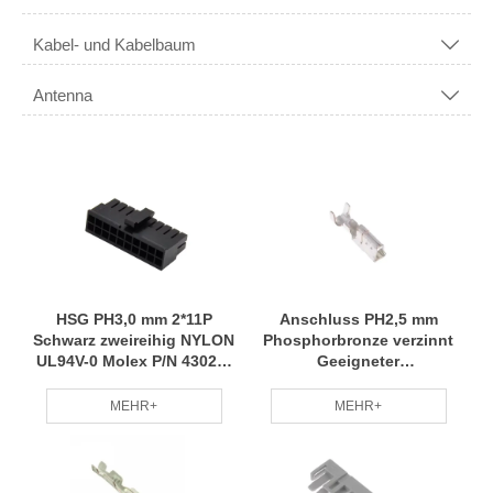
Kabel- und Kabelbaum

Antenna

HSG PH3,0 mm 2*11P
Anschluss PH2,5 mm
Schwarz zweireihig NYLON
Phosphorbronze verzinnt
UL94V-0 Molex P/N 43025-
Geeigneter
2200 RCD
Drahtdurchmesser
24#~26# Molex P/N 50752-
MEHR+
MEHR+
8400 RCD