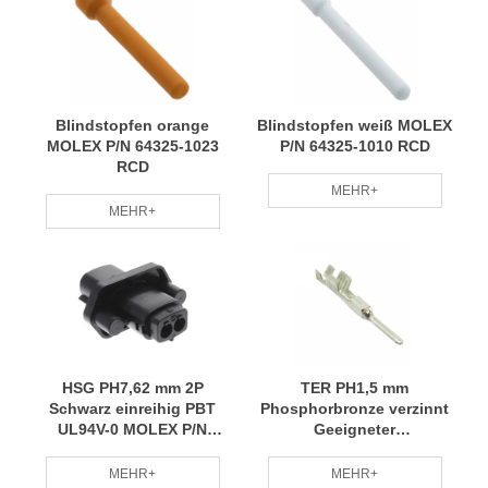
Blindstopfen orange
Blindstopfen weiß MOLEX
MOLEX P/N 64325-1023
P/N 64325-1010 RCD
RCD
MEHR+
MEHR+
HSG PH7,62 mm 2P
TER PH1,5 mm
Schwarz einreihig PBT
Phosphorbronze verzinnt
UL94V-0 MOLEX P/N
Geeigneter
19436-0214 RCD
Drahtdurchmesser 14#
Molex P/N 33000-1001 RCD
MEHR+
MEHR+