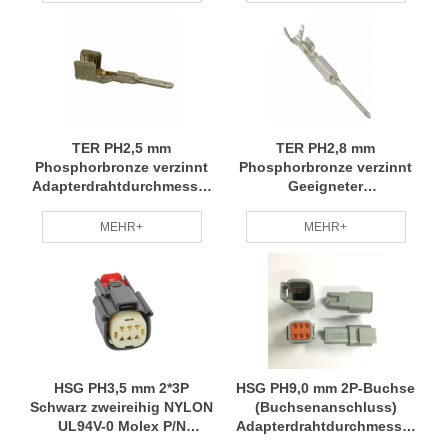
TER PH2,5 mm
TER PH2,8 mm
Phosphorbronze verzinnt
Phosphorbronze verzinnt
Adapterdrahtdurchmesser
Geeigneter
8# MOLEX P/N 19431-0015
Drahtdurchmesser 22-20#
RCD
MOLEX P/N 501827-0101
MEHR+
MEHR+
RCD
HSG PH3,5 mm 2*3P
HSG PH9,0 mm 2P-Buchse
Schwarz zweireihig NYLON
(Buchsenanschluss)
UL94V-0 Molex P/N
Adapterdrahtdurchmesser
334720601 RCD
6 mm2 Amphenol P/N