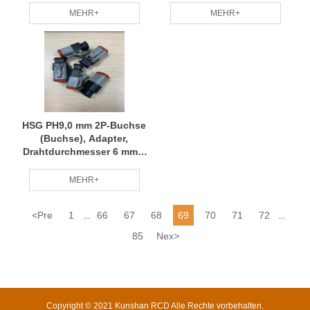
PL082Y-60-6 RCD
MEHR+
MEHR+
HSG PH9,0 mm 2P-Buchse
(Buchse), Adapter,
Drahtdurchmesser 6 mm2,
Amphenol P/N PL082X-60-
6 RCD
MEHR+
<
Pre
1
66
67
68
69
70
71
72
...
...
85
Nex
>
Copyright © 2021 Kunshan RCD Alle Rechte vorbehalten.