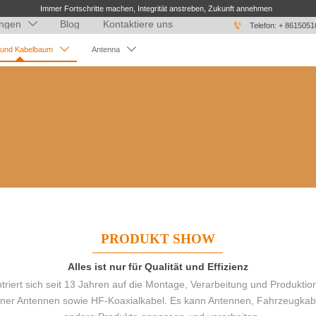
Immer Fortschritte machen, Integrität anstreben, Zukunft annehmen
ngen
Blog
Kontaktiere uns


Telefon: + 861505


 und Kabelbaum
Antenna
PRODUKT SHOW
Alles ist nur für Qualität und Effizienz
iert sich seit 13 Jahren auf die Montage, Verarbeitung und Produktio
erner Antennen sowie HF-Koaxialkabel. Es kann Antennen, Fahrzeugk