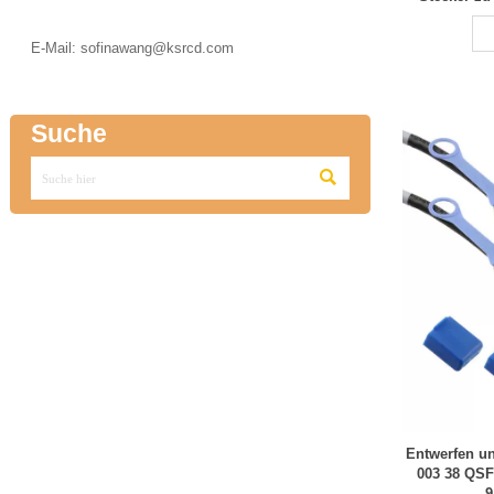
weit verbrei

E-Mail: sofinawang@ksrcd.com
Suche

Entwerfen u
003 38 QSF
9