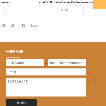

nserien-
Kabel 5,90' Kabelbaum Professionelles
m RCD
Team Regelmäßige Wartung RCD
MEHR+
>
35
36
63
Nex
...
ANFRAGE
Senden