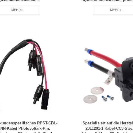
npassung, professionelles RCD-
Team, regelmäßige Wartu
MEHR+
MEHR+
Team
Schutzschalter
kundenspezifisches RPST-CBL-
Spezialisiert auf die Herst
N-Kabel Photovoltaik-Pin,
2311291-1 Kabel-CCJ-Stec