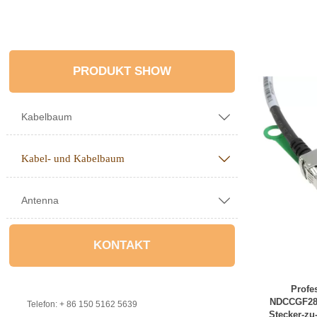
PRODUKT SHOW
Kabelbaum

Kabel- und Kabelbaum

Antenna

KONTAKT
Profes
NDCCGF28G

Telefon: + 86 150 5162 5639
Stecker-zu