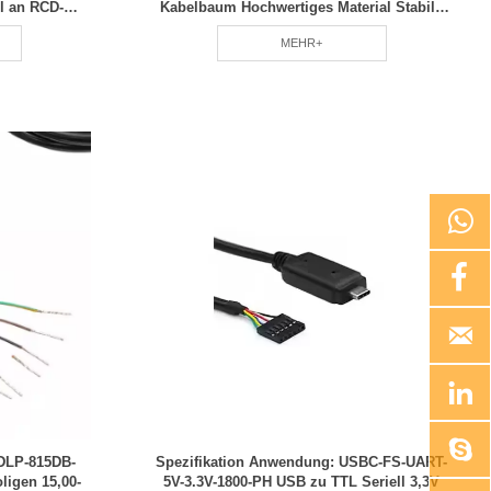
l an RCD-
Kabelbaum Hochwertiges Material Stabile
Leistung RCD
MEHR+





RDLP-815DB-
Spezifikation Anwendung: USBC-FS-UART-
ligen 15,00-
5V-3.3V-1800-PH USB zu TTL Seriell 3,3V