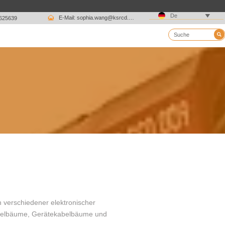

De

E-Mail: sophia.wang@ksrcd.com
1625639

n verschiedener elektronischer
abelbäume, Gerätekabelbäume und