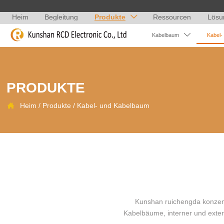
Heim
Begleitung
Produkte
Ressourcen
Lösu


Kabelbaum
Kabel-
PRODUKTE

Heim
/
Produkte
/
Kabel- und Kabelbaum
Kunshan ruichengda konzentr
Kabelbäume, interner und ext