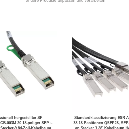
andere Produkte anpassen und verarbeiten.
sionell hergestellter SF-
Standardklassifizierung 9SR-
B-003M 20 18-poliger SFP+-
38 18 Positionen QSFP28, SFP2
-Stecker-9,84-Zoll-Kabelbaum,
an Stecker 3,28' Kabelbaum H