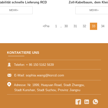
bilität schnelle Lieferung RCD
Zoll-Kabelbaum, dem Klei
Anpassungsprofi-Tea
MEHR+
MEHR+
<
Pre
1
30
31
32
33
34
...
KONTAKTIERE UNS

Telefon: + 86 150 5162 5639

E-Mail: sophia.wang@ksrcd.com

Adresse: Nr. 1899, Huayuan Road, Stadt Zhangpu,
Stadt Kunshan, Stadt Suzhou, Provinz Jiangsu


