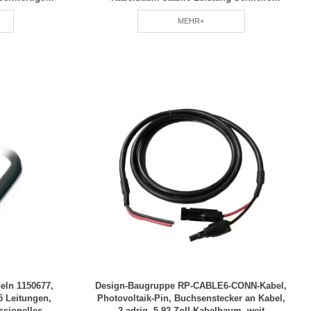
ng RCD
Lieferung RCD
MEHR+
eln 1150677,
Design-Baugruppe RP-CABLE6-CONN-Kabel,
5 Leitungen,
Photovoltaik-Pin, Buchsenstecker an Kabel,
ssionelles
2-adrig, 5,92-Zoll-Kabelbaum, weit