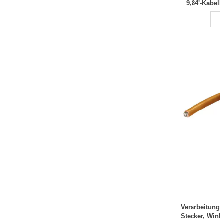
9,84'-Kabe
W
Verarbeitun
Stecker, Win