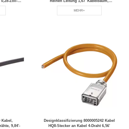
 0,28-Zoll-
Reihen Leitung 1,67' Kabelbaum,
fahrung.
professionell hergestellter RCD auf Anfrage
MEHR+
 von RCDs
 Kabel,
Designklassifizierung 8000005242 Kabel
ähte, 9,84'-
HQ8-Stecker an Kabel 4-Draht 6,56'