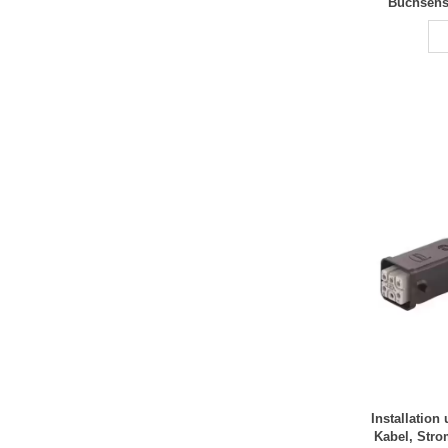
Buchsenst
Leitun
Umweltsc
Verb
Installation
Kabel, Stro