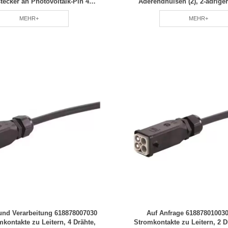
ecker an Photovoltaik-Pin 4
Aderendhülsen (2), 2-adriger
g 1,04' Kabelbaum grüner
Kabelbaum. Jahrelange Er
MEHR+
MEHR+
hutz Energieeinsparung und
Professionelle Herstellung
rauchsreduzierung RCD
 und Verarbeitung 618878007030
Auf Anfrage 618878010030
mkontakte zu Leitern, 4 Drähte,
Stromkontakte zu Leitern, 2 Dr