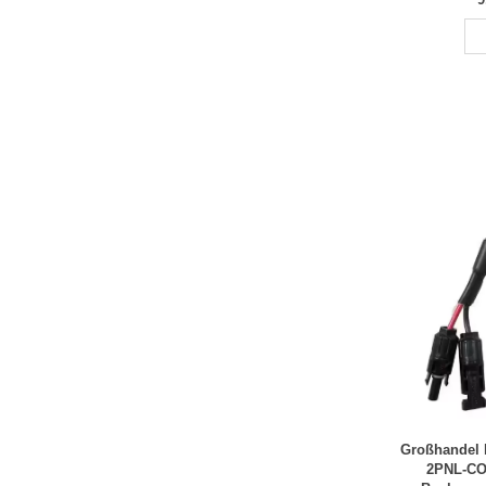
Kleinseriena
Großhandel 
2PNL-CON