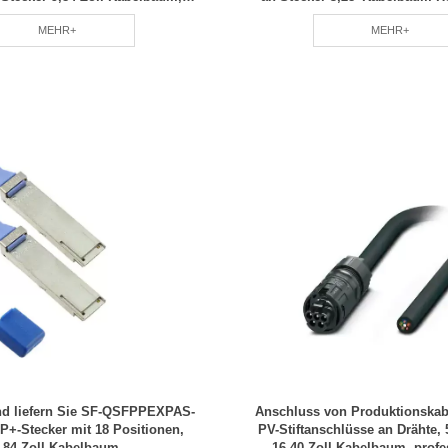
tet für alle RCD-Spezifikationen
Material Stabile Leistu
MEHR+
MEHR+
nd liefern Sie SF-QSFPPEXPAS-
Anschluss von Produktionskab
P+-Stecker mit 18 Positionen,
PV-Stiftanschlüsse an Drähte, 
,84-Zoll-Kabelbaum,
16,40-Zoll-Kabelbaum, profe