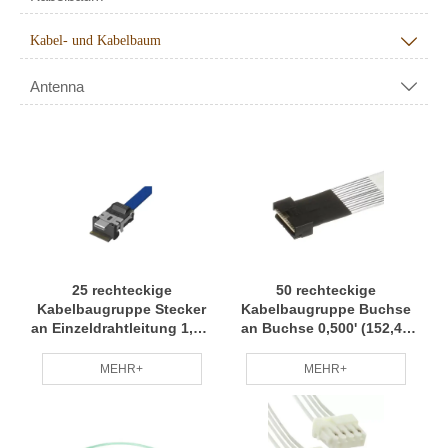
Kabel- und Kabelbaum

Antenna

25 rechteckige
50 rechteckige
Kabelbaugruppe Stecker
Kabelbaugruppe Buchse
an Einzeldrahtleitung 1,00'
an Buchse 0,500' (152,40
(304,80 mm) Kabelbaum
mm, 6,00") Kabelbaum
Kleine Charge Anpassung
Kleine Charge Anpassung
MEHR+
MEHR+
Professionelles Team RCD
Professionelles Team RCD