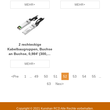
Kabelbaum Kleine Charge
Anpassung
MEHR+
MEHR+
Anpassung
Professionelles Team RCD
Professionelles Team RCD
2 rechteckige
Kabelbaugruppen, Buchse
an Buchse, 0,984' (300,00
mm, 11,81 Zoll),
Kabelbaum,
MEHR+
Kleinserienanpassung,
professionelles Team RCD
<
Pre
1
49
50
51
52
53
54
55
...
...
63
Nex
>
Copyright © 2021 Kunshan RCD Alle Rechte vorbehalten.