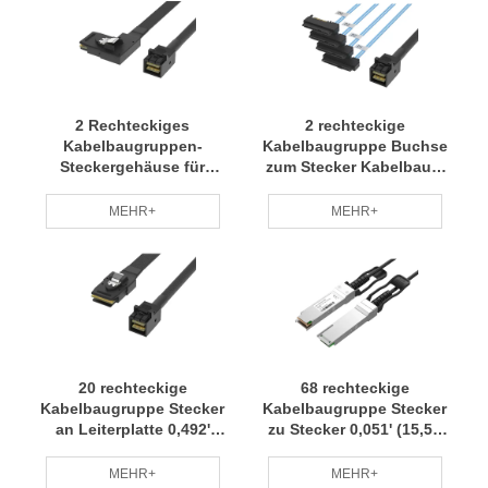
2 Rechteckiges
2 rechteckige
Kabelbaugruppen-
Kabelbaugruppe Buchse
Steckergehäuse für
zum Stecker Kabelbaum
Stecker Verkabelungssatz
Kleine Charge Anpassung
Kleinserien-Anfertigung
Professionelles Team RCD
MEHR+
MEHR+
Professionelles Team RCD
20 rechteckige
68 rechteckige
Kabelbaugruppe Stecker
Kabelbaugruppe Stecker
an Leiterplatte 0,492'
zu Stecker 0,051' (15,50
(150,00 mm, 5,91")
mm, 0,61") Kabelbaum
Kabelbaum Kleine
Kleine Charge Anpassung
MEHR+
MEHR+