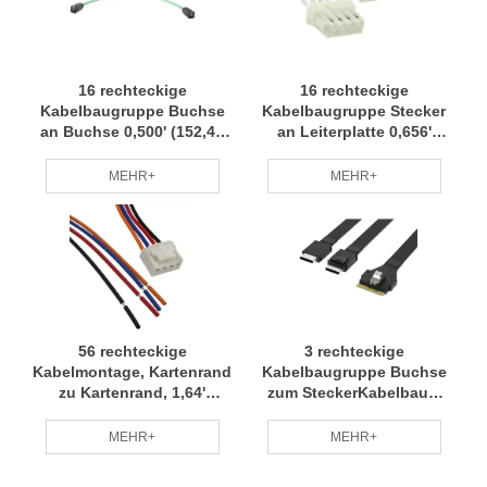
16 rechteckige
16 rechteckige
Kabelbaugruppe Buchse
Kabelbaugruppe Stecker
an Buchse 0,500' (152,40
an Leiterplatte 0,656'
mm, 6,00") Kabelbaum
(200,00 mm, 7,87")
Kleine Charge Anpassung
Kabelbaum Kleine
MEHR+
MEHR+
Professionelles Team RCD
Chargenanpassung
Professionelles Team RCD
56 rechteckige
3 rechteckige
Kabelmontage, Kartenrand
Kabelbaugruppe Buchse
zu Kartenrand, 1,64'
zum SteckerKabelbaum
(500,00 mm), Kabelbaum,
Kleine Charge Anpassung
Kleinserien-Anpassung,
Professionelles Team RCD
MEHR+
MEHR+
professionelles Team RCD