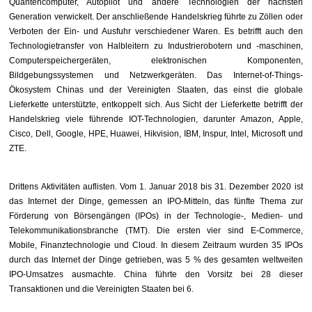
Quantencomputer, Autopilot und andere Technologien der nächsten
Generation verwickelt. Der anschließende Handelskrieg führte zu Zöllen oder
Verboten der Ein- und Ausfuhr verschiedener Waren. Es betrifft auch den
Technologietransfer von Halbleitern zu Industrierobotern und -maschinen,
Computerspeichergeräten, elektronischen Komponenten,
Bildgebungssystemen und Netzwerkgeräten. Das Internet-of-Things-
Ökosystem Chinas und der Vereinigten Staaten, das einst die globale
Lieferkette unterstützte, entkoppelt sich. Aus Sicht der Lieferkette betrifft der
Handelskrieg viele führende IOT-Technologien, darunter Amazon, Apple,
Cisco, Dell, Google, HPE, Huawei, Hikvision, IBM, Inspur, Intel, Microsoft und
ZTE.
Drittens Aktivitäten auflisten. Vom 1. Januar 2018 bis 31. Dezember 2020 ist
das Internet der Dinge, gemessen an IPO-Mitteln, das fünfte Thema zur
Förderung von Börsengängen (IPOs) in der Technologie-, Medien- und
Telekommunikationsbranche (TMT). Die ersten vier sind E-Commerce,
Mobile, Finanztechnologie und Cloud. In diesem Zeitraum wurden 35 IPOs
durch das Internet der Dinge getrieben, was 5 % des gesamten weltweiten
IPO-Umsatzes ausmachte. China führte den Vorsitz bei 28 dieser
Transaktionen und die Vereinigten Staaten bei 6.