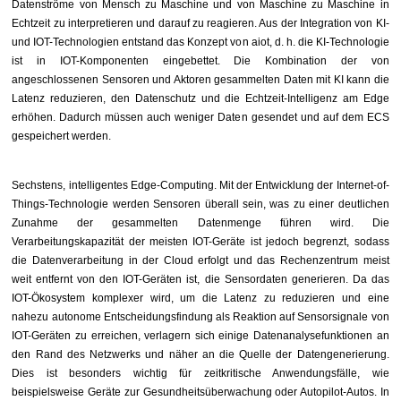
Datenströme von Mensch zu Maschine und von Maschine zu Maschine in
Echtzeit zu interpretieren und darauf zu reagieren. Aus der Integration von KI-
und IOT-Technologien entstand das Konzept von aiot, d. h. die KI-Technologie
ist in IOT-Komponenten eingebettet. Die Kombination der von
angeschlossenen Sensoren und Aktoren gesammelten Daten mit KI kann die
Latenz reduzieren, den Datenschutz und die Echtzeit-Intelligenz am Edge
erhöhen. Dadurch müssen auch weniger Daten gesendet und auf dem ECS
gespeichert werden.
Sechstens, intelligentes Edge-Computing. Mit der Entwicklung der Internet-of-
Things-Technologie werden Sensoren überall sein, was zu einer deutlichen
Zunahme der gesammelten Datenmenge führen wird. Die
Verarbeitungskapazität der meisten IOT-Geräte ist jedoch begrenzt, sodass
die Datenverarbeitung in der Cloud erfolgt und das Rechenzentrum meist
weit entfernt von den IOT-Geräten ist, die Sensordaten generieren. Da das
IOT-Ökosystem komplexer wird, um die Latenz zu reduzieren und eine
nahezu autonome Entscheidungsfindung als Reaktion auf Sensorsignale von
IOT-Geräten zu erreichen, verlagern sich einige Datenanalysefunktionen an
den Rand des Netzwerks und näher an die Quelle der Datengenerierung.
Dies ist besonders wichtig für zeitkritische Anwendungsfälle, wie
beispielsweise Geräte zur Gesundheitsüberwachung oder Autopilot-Autos. In