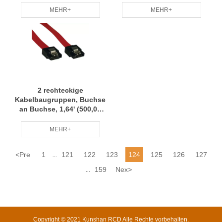
Kleinserienanpassung,
Kleine Charge Anpassung
MEHR+
MEHR+
professionelles Team RCD
Professionelles Team RCD
2 rechteckige
Kabelbaugruppen, Buchse
an Buchse, 1,64' (500,00
mm), Kabelbaum,
Kleinserienanpassung,
MEHR+
professionelles Team RCD
<
Pre
1
121
122
123
124
125
126
127
...
159
Nex
>
...
Copyright © 2021 Kunshan RCD Alle Rechte vorbehalten.