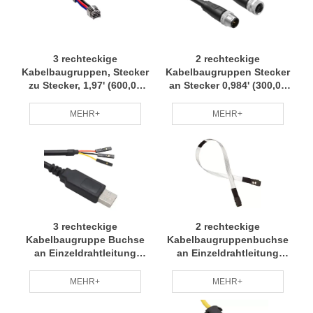
3 rechteckige
2 rechteckige
Kabelbaugruppen, Stecker
Kabelbaugruppen Stecker
zu Stecker, 1,97' (600,00
an Stecker 0,984' (300,00
mm), Kabelbaum,
mm, 11,81") Kabelbaum
Kleinserien-Anpassung,
Kleine Charge Anpassung
MEHR+
MEHR+
professionelles Team RCD
Professionelles Team RCD
3 rechteckige
2 rechteckige
Kabelbaugruppe Buchse
Kabelbaugruppenbuchse
an Einzeldrahtleitung
an Einzeldrahtleitung
0,492' (150,00 mm, 5,91")
0,984' (300,00 mm, 11,81")
Kabelbaum Kleine Charge
Kabelbaum Kleine
MEHR+
MEHR+
Anpassung
Chargenanpassung
Professionelles Team RCD
Professionelles Team RCD