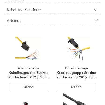
Kabel- und Kabelbaum

Antenna

4 rechteckige
16 rechteckige
Kabelbaugruppe Buchse
Kabelbaugruppe Stecker
an Buchse 0,492' (150,00
an Stecker 0,820' (250,00
mm, 5,91") Kabelbaum
mm, 9,84 Zoll) Kabelbaum
Kleine Charge Anpassung
Kleine Charge Anpassung
MEHR+
MEHR+
Professionelles Team RCD
Professionelles Team RCD