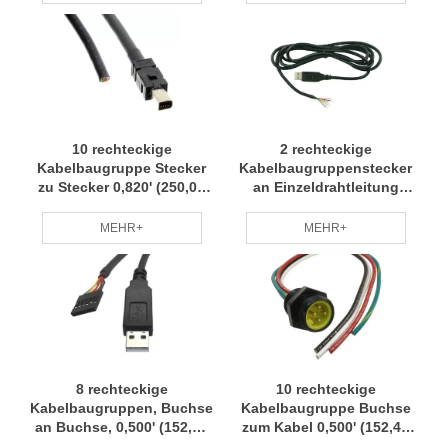
Professionelles Team RCD
Kleinserienanfertigung
Professionelles Team RCD
10 rechteckige
2 rechteckige
Kabelbaugruppe Stecker
Kabelbaugruppenstecker
zu Stecker 0,820' (250,00
an Einzeldrahtleitung
mm, 9,84 Zoll) Kabelbaum
0,984' (300,00 mm, 11,81")
Kleine Charge Anpassung
Kabelbaum Kleine
MEHR+
MEHR+
Professionelles Team RCD
Chargenanpassung
Professionelles Team RCD
8 rechteckige
10 rechteckige
Kabelbaugruppen, Buchse
Kabelbaugruppe Buchse
an Buchse, 0,500' (152,40
zum Kabel 0,500' (152,40
mm, 6,00") Kabelbaum,
mm, 6,00") Kabelbaum