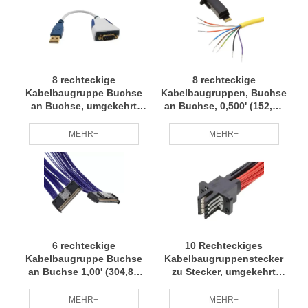
8 rechteckige
8 rechteckige
Kabelbaugruppe Buchse
Kabelbaugruppen, Buchse
an Buchse, umgekehrt
an Buchse, 0,500' (152,40
0,500' (152,40 mm, 6,00")
mm, 6,00") Kabelbaum,
Kabelbaum Kleine
Kleinserienanpassung,
MEHR+
MEHR+
Chargenanpassung
professionelles Team RCD
Professionelles Team RCD
6 rechteckige
10 Rechteckiges
Kabelbaugruppe Buchse
Kabelbaugruppenstecker
an Buchse 1,00' (304,80
zu Stecker, umgekehrt
mm) Kabelbaum Kleine
0.333' (101.60mm, 4.00")
Charge Anpassung
Verkabelungssatz
MEHR+
MEHR+