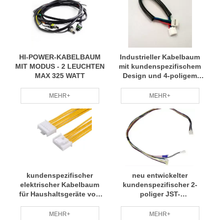
HI-POWER-KABELBAUM
Industrieller Kabelbaum
MIT MODUS - 2 LEUCHTEN
mit kundenspezifischem
MAX 325 WATT
Design und 4-poligem
SMH200-4-Steckverbinder
MEHR+
MEHR+
kundenspezifischer
neu entwickelter
elektrischer Kabelbaum
kundenspezifischer 2-
für Haushaltsgeräte von
poliger JST-
Stecker zu Buchse
Steckerkabelbaum
Lieferant OEM-Service
MEHR+
MEHR+