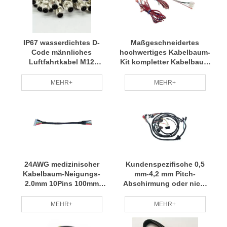
IP67 wasserdichtes D-
Maßgeschneidertes
Code männliches
hochwertiges Kabelbaum-
Luftfahrtkabel M12
Kit kompletter Kabelbaum
Stecker 4 Pin
mit Steckdose
MEHR+
MEHR+
24AWG medizinischer
Kundenspezifische 0,5
Kabelbaum-Neigungs-
mm-4,2 mm Pitch-
2.0mm 10Pins 100mm
Abschirmung oder nicht
kundengebundenes
abgeschirmte Kfz-
Zertifikat des Draht-
Kabelbaumbaugruppe
MEHR+
MEHR+
ISO9001