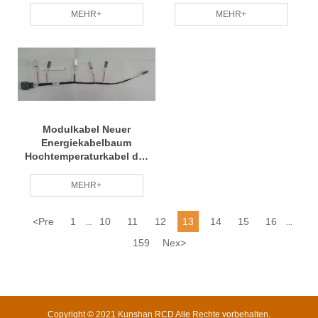
MEHR+
MEHR+
Modulkabel Neuer
Energiekabelbaum
Hochtemperaturkabel der
Serie UL10316
MEHR+
<
Pre
1
10
11
12
13
14
15
16
...
...
159
Nex
>
Copyright © 2021 Kunshan RCD Alle Rechte vorbehalten.