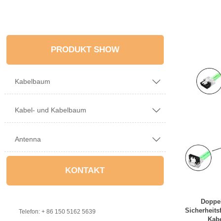
PRODUKT SHOW
Kabelbaum

Kabel- und Kabelbaum

Antenna

KONTAKT
Doppel

Sicherheits
Telefon: + 86 150 5162 5639
Kabe