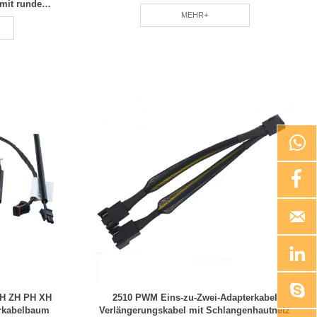
mit rundem
MEHR+





GH ZH PH XH
2510 PWM Eins-zu-Zwei-Adapterkabel
erkabelbaum
Verlängerungskabel mit Schlangenhautnetz