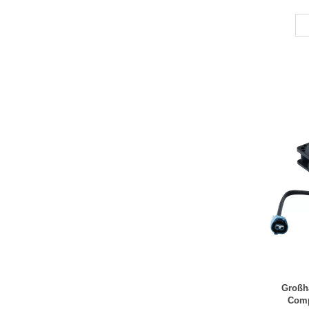
Großha
Comp