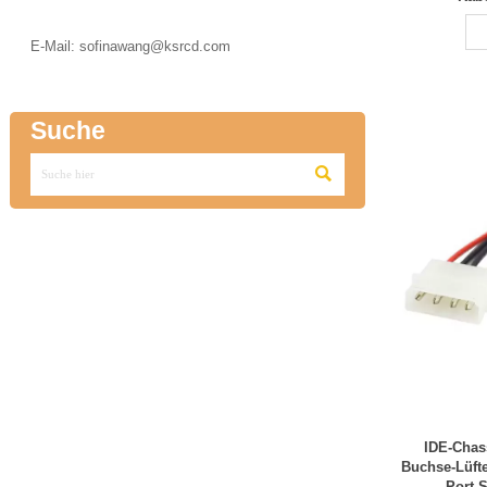

E-Mail: sofinawang@ksrcd.com
Suche

IDE-Chass
Buchse-Lüft
Port-