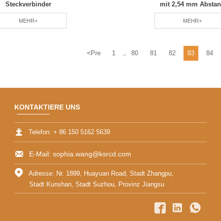
Steckverbinder
mit 2,54 mm Absta
MEHR+
MEHR+
<
Pre
1
80
81
82
83
84
...
KONTAKTIERE UNS

Telefon: + 86 150 5162 5639

E-Mail: sophia.wang@ksrcd.com

Adresse: Nr. 1899, Huayuan Road, Stadt Zhangpu,
Stadt Kunshan, Stadt Suzhou, Provinz Jiangsu


