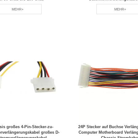
MEHR+
MEHR+
is großes 4-Pin-Stecker-zu-
24P Stecker auf Buchse Verlän
erverlängerungskabel großes D-
Computer Motherboard Verlän
Stromverlängerungskabel
Chassis Stromkabe