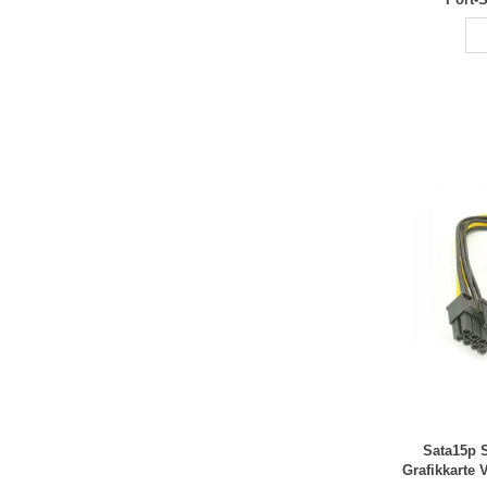
Sata15p S
Grafikkarte 