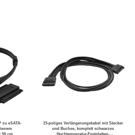
P zu eSATA-
15-poliges Verlängerungskabel mit Stecker
ebenem
und Buchse, komplett schwarzes
l 50 cm
Hochtemperatur-Festplatten-