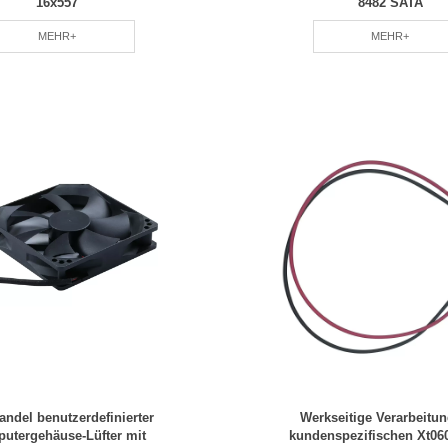
16x557
8482 SATA
MEHR+
MEHR+
ndel benutzerdefinierter
Werkseitige Verarbeitu
utergehäuse-Lüfter mit
kundenspezifischen Xt06