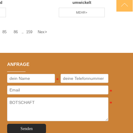

nd
umwickelt
MEHR+
>
85
86
159
Nex
...
ANFRAGE
Senden