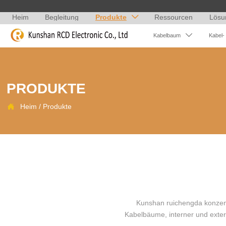
Heim
Begleitung
Produkte
Ressourcen
Lösu


Kabelbaum
Kabel-
PRODUKTE

Heim
/
Produkte
Kunshan ruichengda konzentr
Kabelbäume, interner und ext