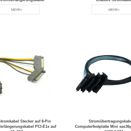
MEHR+
MEHR+
tromkabel Stecker auf 8-Pin
Stromübertragungskabe
Verlängerungskabel PCI-E1x auf
Computerfestplatte Mini sas36p