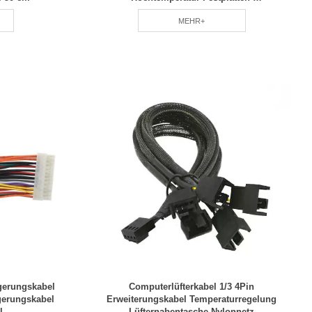
Stromversorgungskabel
MEHR+
gerungskabel
Computerlüfterkabel 1/3 4Pin
gerungskabel
Erweiterungskabel Temperaturregelung
l
Lüfternabentasche Nylonnetz