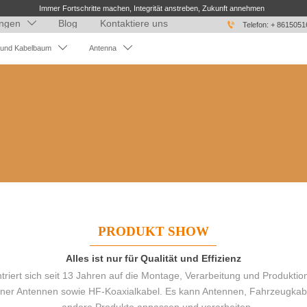
Immer Fortschritte machen, Integrität anstreben, Zukunft annehmen
ngen
Blog
Kontaktiere uns


Telefon: + 861505


 und Kabelbaum
Antenna
PRODUKT SHOW
Alles ist nur für Qualität und Effizienz
iert sich seit 13 Jahren auf die Montage, Verarbeitung und Produktio
erner Antennen sowie HF-Koaxialkabel. Es kann Antennen, Fahrzeugk