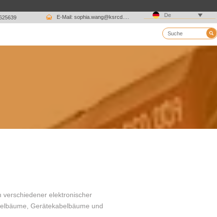

De

E-Mail: sophia.wang@ksrcd.com
1625639

n verschiedener elektronischer
abelbäume, Gerätekabelbäume und