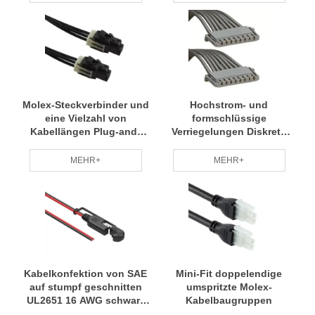
Molex-Steckverbinder und
Hochstrom- und
eine Vielzahl von
formschlüssige
Kabellängen Plug-and-
Verriegelungen Diskrete
Play-Verbindungen
Kabelkonfektionen Molex-
Drahtkabelbaugruppen
Steckverbinder
MEHR+
MEHR+
Kabelkonfektion von SAE
Mini-Fit doppelendige
auf stumpf geschnitten
umspritzte Molex-
UL2651 16 AWG schwarz
Kabelbaugruppen
auf SAE-Stift