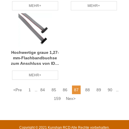
MEHR+
MEHR+
Hochwertige graue 1,27-
mm-Flachbandbuchse
zum Anschluss von IDC-
Drähten und -Kabeln
MEHR+
<
Pre
1
84
85
86
87
88
89
90
...
...
159
Nex
>
Copyright © 2021 Kunshan RCD Alle Rechte vorbehalten.