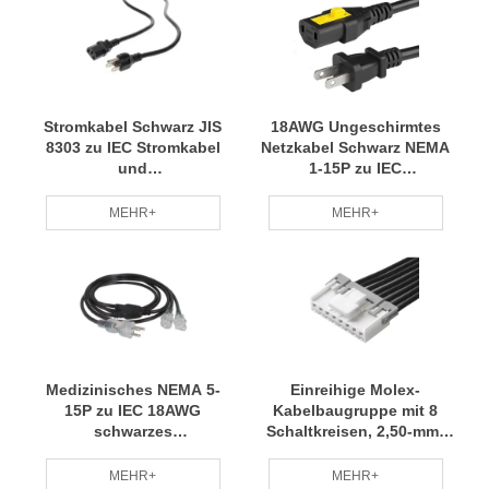
Stromkabel Schwarz JIS
18AWG Ungeschirmtes
8303 zu IEC Stromkabel
Netzkabel Schwarz NEMA
und
1-15P zu IEC
Verlängerungskabelbaugruppen
Kabelbaugruppen
MEHR+
MEHR+
Medizinisches NEMA 5-
Einreihige Molex-
15P zu IEC 18AWG
Kabelbaugruppe mit 8
schwarzes
Schaltkreisen, 2,50-mm-
Verlängerungskabel
Raster, Buchse auf
Buchse
MEHR+
MEHR+