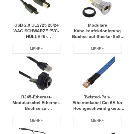
USB 2.0 UL2725 28/24
Modulare
WAG SCHWARZE PVC-
Kabelkonfektionierung
HÜLLE für
Buchse auf Stecker 8p8c
Datenübertragung und
RJ45, Ethernet geschirmt
Aufladen
MEHR+
MEHR+
RJ45-Ethernet-
Twisted-Pair-
Modularkabel Ethernet-
Ethernetkabel Cat 6A für
Buchse zur
Hochgeschwindigkeits-
Schalttafelmontage mit
Datenübertragung
Leiterplatte zum Stecker
MEHR+
MEHR+