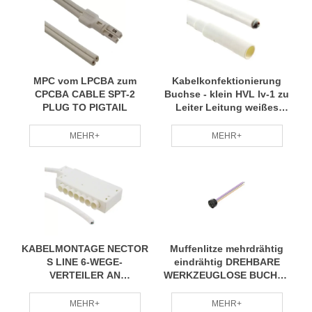
MPC vom LPCBA zum
Kabelkonfektionierung
CPCBA CABLE SPT-2
Buchse - klein HVL lv-1 zu
PLUG TO PIGTAIL
Leiter Leitung weißes
Kabel spt-2 Ausgang zu
Pigtail
MEHR+
MEHR+
KABELMONTAGE NECTOR
Muffenlitze mehrdrähtig
S LINE 6-WEGE-
eindrähtig DREHBARE
VERTEILER AN
WERKZEUGLOSE BUCHSE
PIGTAIL,UL, LV-2 6-WEGE-
A
VERTEILER AN KABEL
MEHR+
MEHR+