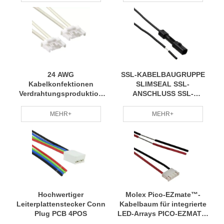
24 AWG
SSL-KABELBAUGRUPPE
Kabelkonfektionen
SLIMSEAL SSL-
Verdrahtungsproduktion
ANSCHLUSS SSL-
für LED-Panel-
BUCHSENKABELBAUGRUPPE
Beleuchtung FLEXIMATE
MEHR+
MEHR+
TO FLEXIMATE
Hochwertiger
Molex Pico-EZmate™-
Leiterplattenstecker Conn
Kabelbaum für integrierte
Plug PCB 4POS
LED-Arrays PICO-EZMATE-
Kabelbaum für VERO 12