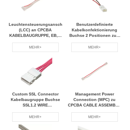
Leuchtensteuerungsanschluss
Benutzerdefinierte
(LCC) an CPCBA
Kabelkonfektionierung
KABELBAUGRUPPE, EB, 7
Buchse 2 Positionen zum
POS MINICT
Kabelanschluss 2p RCPT
IP68
MEHR+
MEHR+
Custom SSL Connector
Management Power
Kabelbaugruppe Buchse
Connection (MPC) zu
SSL1.2 WIRE
CPCBA CABLE ASSEMBLY,
ASSEMBLY,5A 4PIN, JA
EB, 3 POS MINICT
MEHR+
MEHR+