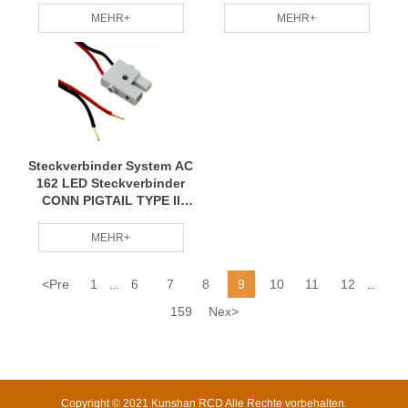
Zoll
MEHR+
MEHR+
Steckverbinder System AC
162 LED Steckverbinder
CONN PIGTAIL TYPE II
2POS 13.8"
MEHR+
<
Pre
1
6
7
8
9
10
11
12
...
...
159
Nex
>
Copyright © 2021 Kunshan RCD Alle Rechte vorbehalten.