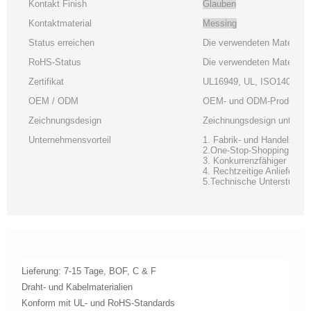
Kontakt Finish
Glauben
Kontaktmaterial
Messing
Status erreichen
Die verwendeten Materiali
RoHS-Status
Die verwendeten Materiali
Zertifikat
UL16949, UL, ISO14001,
OEM / ODM
OEM- und ODM-Produkte s
Zeichnungsdesign
Zeichnungsdesign unterst
Unternehmensvorteil
1. Fabrik- und Handelsinte
2.One-Stop-Shopping;
3. Konkurrenzfähiger Preis
4. Rechtzeitige Anlieferung
5.Technische Unterstützun
Lieferung: 7-15 Tage, BOF, C & F
Draht- und Kabelmaterialien
Konform mit UL- und RoHS-Standards