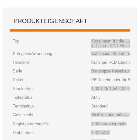
PRODUKTEIGENSCHAFT
Typ
Kabelbaum für die Luft- u
in China - RCD Electronic
Kategorie/Anwendung
Kabelbaum
für
Luft- und R
Hersteller
Kunshan RCD Electronic C
Serie
Baugruppe
Kabelbaum für
Paket
PE-Tasche oder Ihr Bedarf
Steckertyp
1,00 1,25 1,54 2,0 2,54 3
Teilestatus
Aktiv
Terminaltyp
Standard
Geschlecht
Weiblich und männlich
Registerkartengröße
1,00 mm oder mehr
Drahtstärke
6-32 AWG