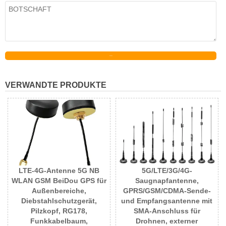
Senden
VERWANDTE PRODUKTE
LTE-4G-Antenne 5G NB
5G/LTE/3G/4G-
WLAN GSM BeiDou GPS für
Saugnapfantenne,
Außenbereiche,
GPRS/GSM/CDMA-Sende-
Diebstahlschutzgerät,
und Empfangsantenne mit
Pilzkopf, RG178,
SMA-Anschluss für
Funkkabelbaum,
Drohnen, externer