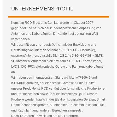
UNTERNEHMENSPROFIL
Kunshan RCD Electronic Co., Ltd. wurde im Oktober 2007
gegründet und hat sich der kundenspezifischen Anpassung von
Antennen und Kabelbäumen für Kunden auf der ganzen Welt
verschrieben.
Wir beschäftigen uns hauptsächlich mit der Entwicklung und
Herstellung von internen Antennen (PCB / FPC / Eisenteile),
externen Antennen, einschließlich 2G 2.4 / 5.8G, GSM3G, 4GLTE,
5G Antennen; Außerdem bieten wir auch HF-, R G-Koaxialkabel,
LVDS, IDC, FFC, elektronische Geräte und Fahrzeugkabelbäume
an.
Wir haben den internationalen Standard UL, I ATF16949 und
ISO14001 erhalten, der eine starke Garantie für die Qualität
unserer Produkte ist. RCD verfügt über fortschrittliche Produktions-
und Prüfmaschinen sowie über ein komplettes QM S. Unsere
Produkte werden häufig in der Elektronik, digitalen Geräten, Smart
Home, Schönheitsgeräten, Automobilen, Telekommunikation, Luft-
und Raumfahrt und anderen Bereichen eingesetzt.
Nach 13 Jahren Entwicklung hat RCD mehrere