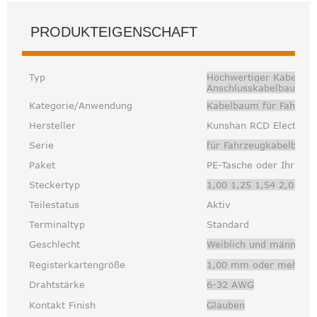
PRODUKTEIGENSCHAFT
Typ
Hochwertiger Kabelba
Anschlusskabelbaum fü
Kategorie/Anwendung
Kabelbaum
für Fahrzeu
Hersteller
Kunshan RCD Electronic
Serie
für Fahrzeugkabelbau
Paket
PE-Tasche oder Ihr Bed
Steckertyp
1,00 1,25 1,54 2,0 2,
Teilestatus
Aktiv
Terminaltyp
Standard
Geschlecht
Weiblich und männlich
Registerkartengröße
1,00 mm oder mehr
Drahtstärke
6-32 AWG
Kontakt Finish
Glauben