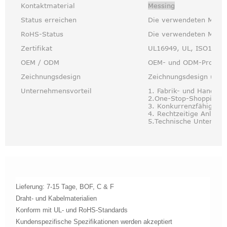
Kontaktmaterial
Messing
Status erreichen
Die verwendeten Mater
RoHS-Status
Die verwendeten Mater
Zertifikat
UL16949, UL, ISO1400
OEM / ODM
OEM- und ODM-Produkte
Zeichnungsdesign
Zeichnungsdesign unte
Unternehmensvorteil
1. Fabrik- und Handelsi
2.One-Stop-Shopping;
3. Konkurrenzfähiger P
4. Rechtzeitige Anliefe
5.Technische Unterstüt
Lieferung: 7-15 Tage, BOF, C & F
Draht- und Kabelmaterialien
Konform mit UL- und RoHS-Standards
Kundenspezifische Spezifikationen werden akzeptiert