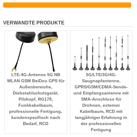
Senden
VERWANDTE PRODUKTE
LTE-4G-Antenne 5G NB
5G/LTE/3G/4G-
WLAN GSM BeiDou GPS für
Saugnapfantenne,
Außenbereiche,
GPRS/GSM/CDMA-Sende-
Diebstahlschutzgerät,
und Empfangsantenne mit
Pilzkopf, RG178,
SMA-Anschluss für
Funkkabelbaum,
Drohnen, externer
professionelle Fertigung,
Kabelbaum, RCD mit
kundenspezifisch nach
langjähriger Erfahrung in
Bedarf, RCD
der professionellen
Fertigung