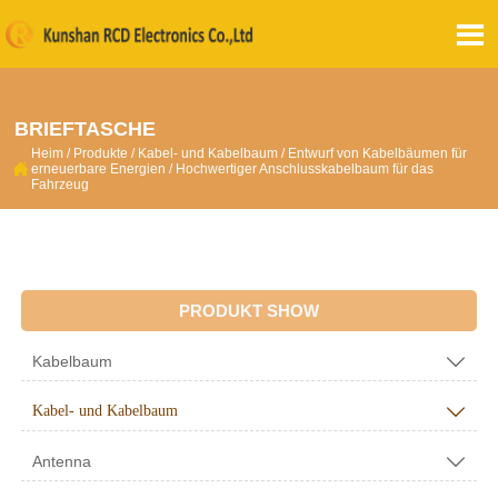

BRIEFTASCHE
Heim
/
Produkte
/
Kabel- und Kabelbaum
/
Entwurf von Kabelbäumen für

erneuerbare Energien
/
Hochwertiger Anschlusskabelbaum für das
Fahrzeug
PRODUKT SHOW
Kabelbaum

Kabel- und Kabelbaum

Antenna
