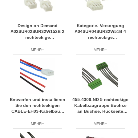
RCD
Design on Demand
Kategorie: Versorgung
A02SUR02SUR32W152B 2
A04SUR04SUR32W51B 4
rechteckige
rechteckige
Kabelbaugruppen Buchse
Kabelbaugruppen Buchse
zu Buchse 0,500'-
zu Buchse 0,167'-
MEHR+
MEHR+
Kabelbaum ist
Kabelbaum Jahrelange
umweltfreundlich und
Erfahrung Professionelle
umweltfreundlich, spart
Fertigung von RCDs
Energie und reduziert den
RCD-Verbrauch
Entwerfen und installieren
455-4306-ND 5 rechteckige
Sie den rechteckigen
Kabelbaugruppe Buchse
CABLE-EH03-Kabelbaum
an Buchse, Rückseite
mit 3 Buchsen und einem
0,333 '(101,60 mm, 4,00")
0,656-Zoll-Kabelbaum mit
Kabelbaum
MEHR+
MEHR+
einem Leiter, professionell
professionelles Team
hergestellt und auf
wartet regelmäßig RCD