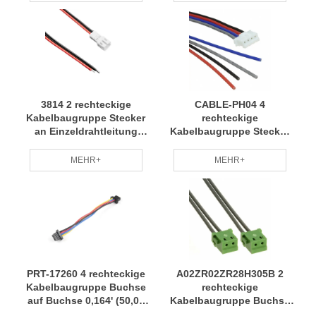
langjähriger Erfahrung in
professionelle Herstellung
der professionellen
individuell nach Bedarf
Herstellung von RCD
RCD
3814 2 rechteckige
CABLE-PH04 4
Kabelbaugruppe Stecker
rechteckige
an Einzeldrahtleitung
Kabelbaugruppe Stecker
0,656' (200,00 mm, 7,87
an Einzeldrahtleitung
Zoll) Kabelbaum
0,656' (200,00 mm, 7,87
MEHR+
MEHR+
Professionelles Team
Zoll) Kabelbaum weit
Regelmäßige Wartung
verbreitet für grünen
RCD
Umweltschutz RCD
PRT-17260 4 rechteckige
A02ZR02ZR28H305B 2
Kabelbaugruppe Buchse
rechteckige
auf Buchse 0,164' (50,00
Kabelbaugruppe Buchse
mm, 1,97") Kabelbaum
an Buchse 1,00 '(304,80