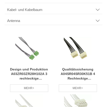
Kabel- und Kabelbaum

Antenna

Design und Produktion
Qualitätssicherung
A03ZR03ZR28H102A 3
A04SR04SR30K51B 4
rechteckige
Rechteckige
Kabelbaugruppen
Kabelbaugruppe Buchse
Buchse-zu-Buchse,
zu Buchse 0,167'-
MEHR+
MEHR+
umgekehrt 0,333'-
Kabelbaum ist ein weit
Kabelbaum,
verbreiteter und
professionelles Team
umweltfreundlicher RCD
Regelmäßige Wartung