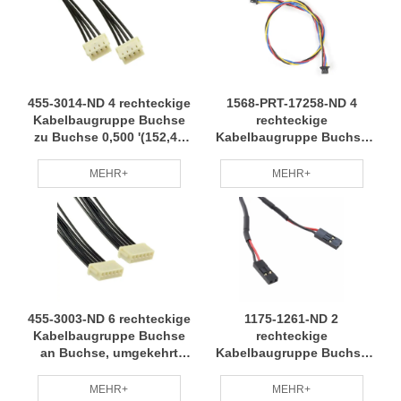
Anfrage individuell
angepasster FI-
Schutzschalter
455-3014-ND 4 rechteckige
1568-PRT-17258-ND 4
Kabelbaugruppe Buchse
rechteckige
zu Buchse 0,500 '(152,40
Kabelbaugruppe Buchse
mm, 6,00") Kabelbaum
auf Buchse 0,656' (200,00
wird häufig für grüne und
mm, 7,87") Kabelbaum
MEHR+
MEHR+
umweltfreundliche
grün, umweltfreundlich,
Anwendungen RCD
energiesparend und
verwendet
verbrauchsreduzierend
RCD
455-3003-ND 6 rechteckige
1175-1261-ND 2
Kabelbaugruppe Buchse
rechteckige
an Buchse, umgekehrt
Kabelbaugruppe Buchse
0,500' (152,40 mm, 6,00")
an Buchse 1,64 '(500,00
Kabelbaum mit
mm) Kabelbaum
MEHR+
MEHR+