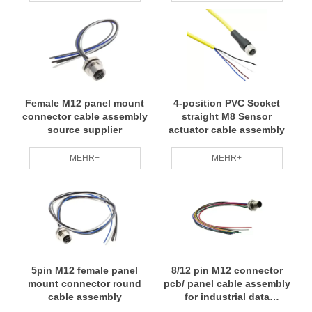
Female M12 panel mount
4-position PVC Socket
connector cable assembly
straight M8 Sensor
source supplier
actuator cable assembly
MEHR+
MEHR+
5pin M12 female panel
8/12 pin M12 connector
mount connector round
pcb/ panel cable assembly
cable assembly
for industrial data
transmission