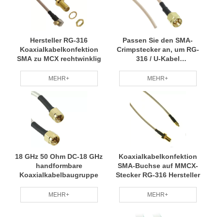
Hersteller RG-316
Passen Sie den SMA-
Koaxialkabelkonfektion
Crimpstecker an, um RG-
SMA zu MCX rechtwinklig
316 / U-Kabel
verschiedener Längen
stumpf zu schneiden
MEHR+
MEHR+
18 GHz 50 Ohm DC-18 GHz
Koaxialkabelkonfektion
handformbare
SMA-Buchse auf MMCX-
Koaxialkabelbaugruppe
Stecker RG-316 Hersteller
MEHR+
MEHR+