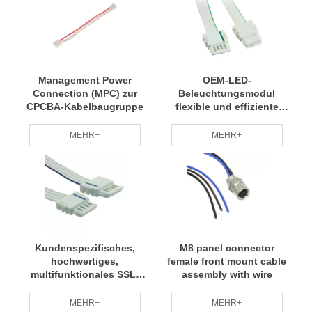
Management Power
OEM-LED-
Connection (MPC) zur
Beleuchtungsmodul
CPCBA-Kabelbaugruppe
flexible und effiziente
SSL-Kabelkonfektion
MEHR+
MEHR+
Kundenspezifisches,
M8 panel connector
hochwertiges,
female front mount cable
multifunktionales SSL-
assembly with wire
Kabel für LED-
Beleuchtungskabel
MEHR+
MEHR+