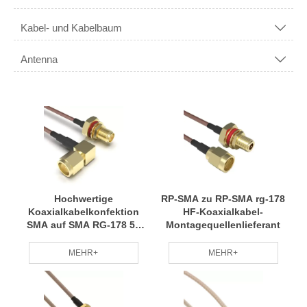
Kabel- und Kabelbaum

Antenna

Hochwertige
RP-SMA zu RP-SMA rg-178
Koaxialkabelkonfektion
HF-Koaxialkabel-
SMA auf SMA RG-178 50
Montagequellenlieferant
Ohm IP67/IP68
MEHR+
MEHR+