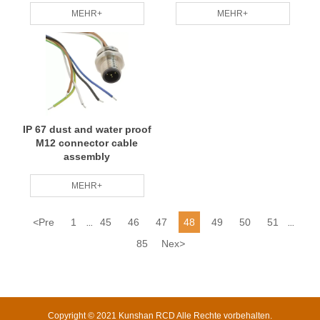
MEHR+
MEHR+
IP 67 dust and water proof
M12 connector cable
assembly
MEHR+
<
Pre
1
45
46
47
48
49
50
51
...
...
85
Nex
>
Copyright © 2021 Kunshan RCD Alle Rechte vorbehalten.