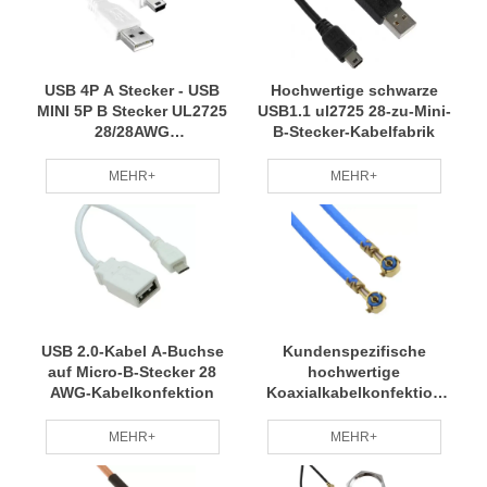
USB 4P A Stecker - USB
Hochwertige schwarze
MINI 5P B Stecker UL2725
USB1.1 ul2725 28-zu-Mini-
28/28AWG
B-Stecker-Kabelfabrik
Kabelbaugruppe
MEHR+
MEHR+
USB 2.0-Kabel A-Buchse
Kundenspezifische
auf Micro-B-Stecker 28
hochwertige
AWG-Kabelkonfektion
Koaxialkabelkonfektion
SSMT zu SSMT-Buchse
rechtwinklig
MEHR+
MEHR+