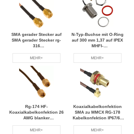
SMA gerader Stecker auf
N-Typ-Buchse mit O-Ring
SMA gerader Stecker rg-
auf 300 mm 1,37 auf IPEX
316
MHFI-
Koaxialkabelbaugruppe
Koaxialkabelbaugruppe
MEHR+
MEHR+
Rg-174 HF-
Koaxialkabelkonfektion
Koaxialkabelkonfektion 26
SMA zu MMCX RG-178
AWG blanker
Kabelkonfektion IP67/68
kupferbeschichteter Stahl
mehrere Kabelgrößen
MEHR+
MEHR+