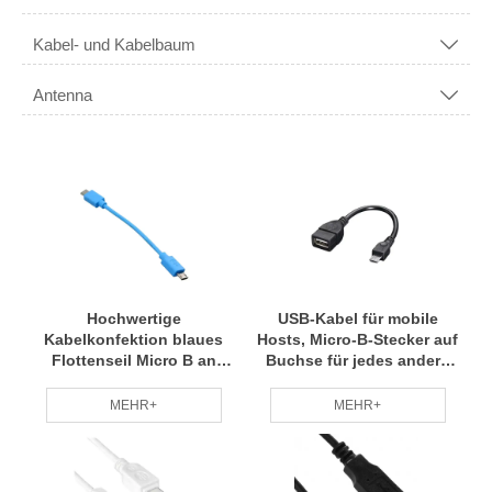
Kabel- und Kabelbaum

Antenna

Hochwertige
USB-Kabel für mobile
Kabelkonfektion blaues
Hosts, Micro-B-Stecker auf
Flottenseil Micro B an
Buchse für jedes andere
Micro B zum Anschließen
USB-Gerät
des Computers
MEHR+
MEHR+