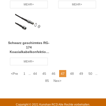
MEHR+
MEHR+
Schwarz geschirmtes RG-
174
Koaxialkabelkonfektion
RP-SMA zu RP-SMA
MEHR+
<
Pre
1
44
45
46
47
48
49
50
...
...
85
Nex
>
Copyright © 2021 Kunshan RCD Alle Rechte vorbehalten.