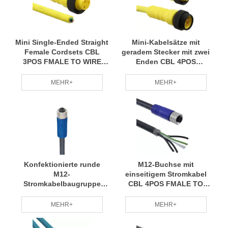
Mini Single-Ended Straight
Mini-Kabelsätze mit
Female Cordsets CBL
geradem Stecker mit zwei
3POS FMALE TO WIRE
Enden CBL 4POS
6,56'
MÄNNLICH AUF FMALE
6,56'
MEHR+
MEHR+
Konfektionierte runde
M12-Buchse mit
M12-
einseitigem Stromkabel
Stromkabelbaugruppe
CBL 4POS FMALE TO
CBL 4POS FMALE TO
DRAHT 16.4
WIRE 49.2'
MEHR+
MEHR+