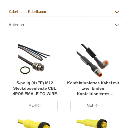
Kabel- und Kabelbaum

Antenna

5-polig (4+FE) M12
Konfektioniertes Kabel mit
Steckdosenleiste CBL
zwei Enden
4POS FMALE TO WIRE
Konfektioniertes
1,64'
Rundkabel CBL 4POS mal
auf Buchse 6,56 '
MEHR+
MEHR+