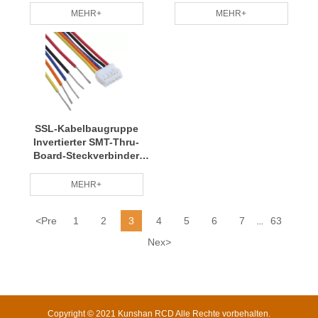
3,28'
rotes Kabel ASSY Mini CT
MEHR+
MEHR+
2POS
SSL-Kabelbaugruppe
Invertierter SMT-Thru-
Board-Steckverbinder
CABLE ASSY MINI CT
5POS
MEHR+
<
Pre
1
2
3
4
5
6
7
63
...
Nex
>
Copyright © 2021 Kunshan RCD Alle Rechte vorbehalten.