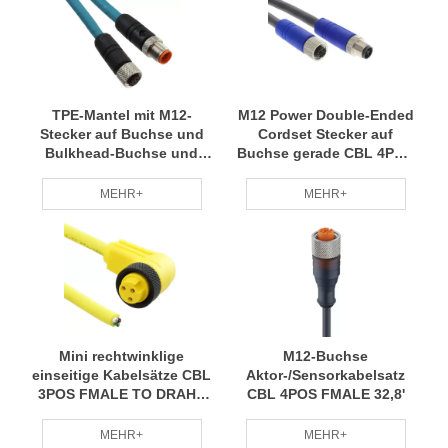
TPE-Mantel mit M12-
M12 Power Double-Ended
Stecker auf Buchse und
Cordset Stecker auf
Bulkhead-Buchse und
Buchse gerade CBL 4POS
RJ45 CBL 8POS
MÄNNLICH AUF FMALE
MÄNNLICH AUF FMALE
32,8'
MEHR+
MEHR+
49.2'
Mini rechtwinklige
M12-Buchse
einseitige Kabelsätze CBL
Aktor-/Sensorkabelsatz
3POS FMALE TO DRAHT
CBL 4POS FMALE 32,8'
19,69'
MEHR+
MEHR+