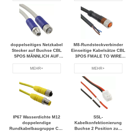
doppelseitiges Netzkabel
M8-Rundsteckverbinder
Stecker auf Buchse CBL
Einseitige Kabelsätze CBL
5POS MÄNNLICH AUF
3POS FMALE TO WIRE
FMALE 3.28'
6,56'
MEHR+
MEHR+
IP67 Wasserdichte M12
SSL-
doppelendige
Kabelkonfektionierung
Rundkabelbaugruppe CBL
Buchse 2 Position zum
4POS MALE TO FMALE
Kabelkabel schwarzes