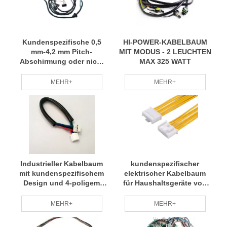
Kundenspezifische 0,5
HI-POWER-KABELBAUM
mm-4,2 mm Pitch-
MIT MODUS - 2 LEUCHTEN
Abschirmung oder nicht
MAX 325 WATT
abgeschirmte Kfz-
Kabelbaumbaugruppe
MEHR+
MEHR+
Industrieller Kabelbaum
kundenspezifischer
mit kundenspezifischem
elektrischer Kabelbaum
Design und 4-poligem
für Haushaltsgeräte von
SMH200-4-Steckverbinder
Stecker zu Buchse
Lieferant OEM-Service
MEHR+
MEHR+