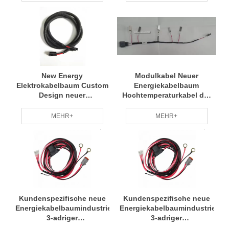
New Energy
Modulkabel Neuer
Elektrokabelbaum Custom
Energiekabelbaum
Design neuer
Hochtemperaturkabel der
Energiekabelbaum
Serie UL10316
MEHR+
MEHR+
Kundenspezifische neue
Kundenspezifische neue
Energiekabelbaumindustrien
Energiekabelbaumindustrien
3-adriger
3-adriger
Einzellichtkabelbaum mit
Einzellichtkabelbaum mit