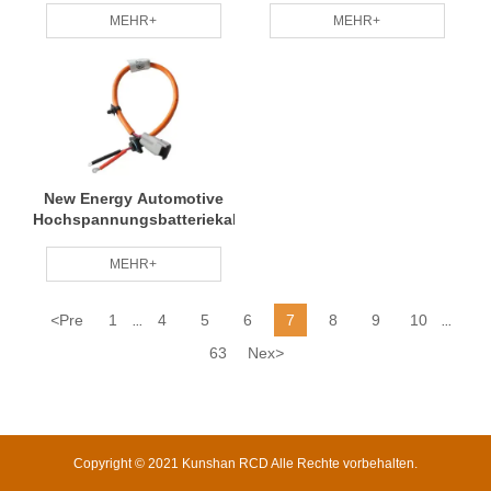
geringem Stromverbrauch
geringem Stromverbrauch
MEHR+
MEHR+
New Energy Automotive
Hochspannungsbatteriekabelbaum
MEHR+
<
Pre
1
4
5
6
7
8
9
10
...
...
63
Nex
>
Copyright © 2021 Kunshan RCD Alle Rechte vorbehalten.