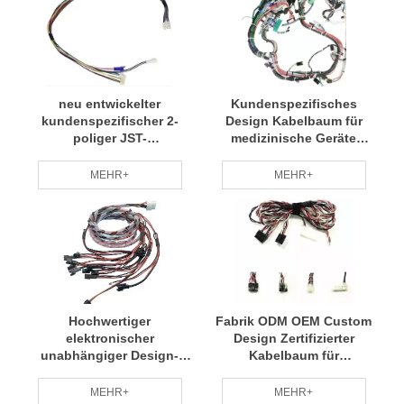
neu entwickelter
Kundenspezifisches
kundenspezifischer 2-
Design Kabelbaum für
poliger JST-
medizinische Geräte
Steckerkabelbaum
OEM/ODM-Fertigung
Montage
MEHR+
MEHR+
Hochwertiger
Fabrik ODM OEM Custom
elektronischer
Design Zertifizierter
unabhängiger Design-
Kabelbaum für
Kabelbaum für
medizinische Geräte
Computerlüfter
MEHR+
MEHR+