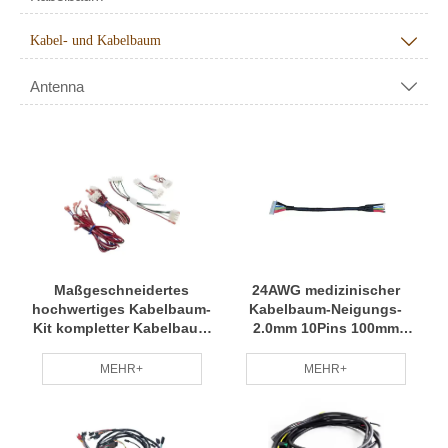
Kabel- und Kabelbaum

Antenna

Maßgeschneidertes
24AWG medizinischer
hochwertiges Kabelbaum-
Kabelbaum-Neigungs-
Kit kompletter Kabelbaum
2.0mm 10Pins 100mm
mit Steckdose
kundengebundenes
Zertifikat des Draht-
MEHR+
MEHR+
ISO9001