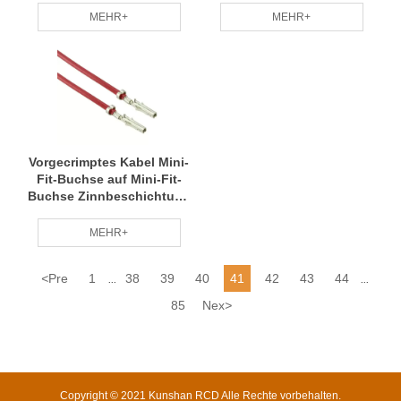
MEHR+
MEHR+
Vorgecrimptes Kabel Mini-
Fit-Buchse auf Mini-Fit-
Buchse Zinnbeschichtung
(Sn) 18 AWG
MEHR+
<
Pre
1
38
39
40
41
42
43
44
...
...
85
Nex
>
Copyright © 2021 Kunshan RCD Alle Rechte vorbehalten.