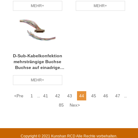
MEHR+
MEHR+
D-Sub-Kabelkonfektion
mehrsträngige Buchse
Buchse auf einadrige
Kabelkonfektion
MEHR+
<
Pre
1
41
42
43
44
45
46
47
...
...
85
Nex
>
Copyright © 2021 Kunshan RCD Alle Rechte vorbehalten.