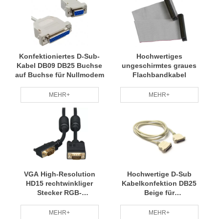
Konfektioniertes D-Sub-
Hochwertiges
Kabel DB09 DB25 Buchse
ungeschirmtes graues
auf Buchse für Nullmodem
Flachbandkabel
MEHR+
MEHR+
VGA High-Resolution
Hochwertige D-Sub
HD15 rechtwinkliger
Kabelkonfektion DB25
Stecker RGB-
Beige für
Koaxialkabelkonfektion
Verlängerungskabel und
seriell
MEHR+
MEHR+