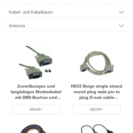
Kabel- und Kabelbaum

Antenna

Zuverlässiges und
HD15 Beige single strand
langlebiges Modemkabel
round plug male pin to
mit DB9-Buchse und
plug D-sub cable
einem DB9-Stecker
assembly
MEHR+
MEHR+