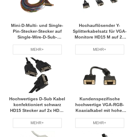
Mini-D-Multi- und Single-
Hochauflösender Y-
Pin-Stecker-Stecker auf
Splitterkabelsatz für VGA-
Single-Wire-D-Sub-
Monitore HD15 M auf 2x
Kabelkonfektion
HD15 F
MEHR+
MEHR+
Hochwertiges D-Sub Kabel
Kundenspezifische
konfektioniert schwarz
hochwertige VGA-RGB-
HD15 Stecker auf 2x HD15
Koaxialkabel mit hoher
Buchse
Auflösung
MEHR+
MEHR+