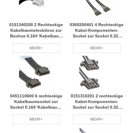
0151340200 2 Rechteckige
0369200401 4 Rechteckige
Kabelbaumsteckdose zur
Kabel-Komponenten-
Buchse 0.164 'Kabelbaum
Sockel zur Sockel 0.328
weit anwendbar,
'Kabelbaum-hohe Qualität
vollständige
Material Stability
MEHR+
MEHR+
Spezifikationen, RCD
Performance RCD
0451110600 6 rechteckige
0151310201 2 rechteckige
Kabelbaumsockel zur
Kabel-Komponenten-
Sockel 0.164 'Kabelbaum-
Sockel zur Sockel 0.328
Stabilitäts-Leistung
'Kabelbaum-kleine Batch-
schnelle Lieferung RCD
Anpassung Berufsteam
MEHR+
MEHR+
RCD