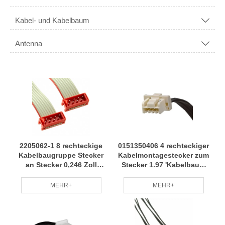
Kabel- und Kabelbaum

Antenna

2205062-1 8 rechteckige
0151350406 4 rechteckiger
Kabelbaugruppe Stecker
Kabelmontagestecker zum
an Stecker 0,246 Zoll
Stecker 1.97 'Kabelbaum
Kabelbaum professionelle
mit mehreren Modellen
Herstellung individuell
weit anwendbar RCD
MEHR+
MEHR+
nach Bedarf RCD