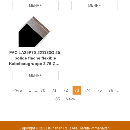
umweltfreundliche RCDs
energiesparender und
MEHR+
MEHR+
verbrauchsreduzierender
RCD
FACILA25P70-221133G 25-
polige flache flexible
Kabelbaugruppe 2,76-Zoll-
Kabelbaum mit
langjähriger Erfahrung in
MEHR+
der professionellen
Herstellung von RCD
<
Pre
1
70
71
72
73
74
75
76
...
...
85
Nex
>
Copyright © 2021 Kunshan RCD Alle Rechte vorbehalten.