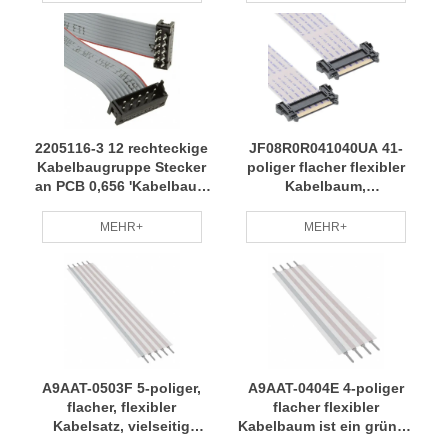
Leistung RCD
2205116-3 12 rechteckige
JF08R0R041040UA 41-
Kabelbaugruppe Stecker
poliger flacher flexibler
an PCB 0,656 'Kabelbaum
Kabelbaum,
Kleine Charge Anpassung
professionelles Team,
Professionelles Team RCD
regelmäßige Wartung, RCD
MEHR+
MEHR+
A9AAT-0503F 5-poliger,
A9AAT-0404E 4-poliger
flacher, flexibler
flacher flexibler
Kabelsatz, vielseitig
Kabelbaum ist ein grüner,
einsetzbar für
umweltfreundlicher,