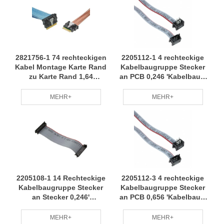
2821756-1 74 rechteckigen
2205112-1 4 rechteckige
Kabel Montage Karte Rand
Kabelbaugruppe Stecker
zu Karte Rand 1,64
an PCB 0,246 'Kabelbaum
'Kabelbaum Mehrere
Weit verbreitet mit
Modelle Weit Anwendbar
vollständigen
MEHR+
MEHR+
RCD
Spezifikationen RCD
2205108-1 14 Rechteckige
2205112-3 4 rechteckige
Kabelbaugruppe Stecker
Kabelbaugruppe Stecker
an Stecker 0,246'
an PCB 0,656 'Kabelbaum
Kabelbaum Hochwertiges
Stabilität Leistung
Material Stabilität
Schnelle Lieferung RCD
MEHR+
MEHR+