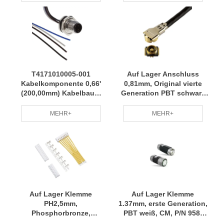
Schnelle Lieferung RCD
T4171010005-001
Auf Lager Anschluss
Kabelkomponente 0,66'
0,81mm, Original vierte
(200,00mm) Kabelbaum
Generation PBT schwarz
Kleinserienfertigung
UL94V-0 phosphorbronze
Fachteam RCD
vergoldet, I-PEX P/N
MEHR+
MEHR+
20448-001R-081 RCD
Auf Lager Klemme
Auf Lager Klemme
PH2,5mm,
1.37mm, erste Generation,
Phosphorbronze,
PBT weiß, CM, P/N 958-
verzinnter, kompatibler
C137-CM-W-BU-A0 RCD