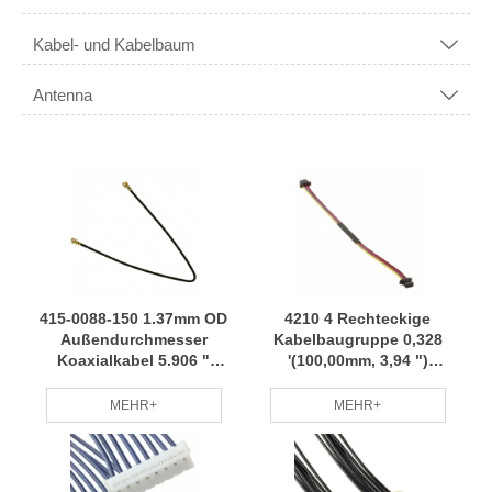
Kabel- und Kabelbaum

Antenna

415-0088-150 1.37mm OD
4210 4 Rechteckige
Außendurchmesser
Kabelbaugruppe 0,328
Koaxialkabel 5.906 "
'(100,00mm, 3,94 ")
(150.00mm) Kabelbaum
Kabelbaum
Kleinserie Anpassung
Professionelles Team
MEHR+
MEHR+
professionelles Team RCD
Regelmäßige Wartung
RCD