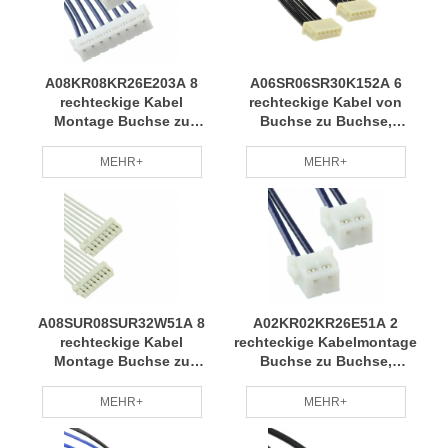
A08KR08KR26E203A 8
A06SR06SR30K152A 6
rechteckige Kabel
rechteckige Kabel von
Montage Buchse zu
Buchse zu Buchse,
Buchse, umgekehrt 0,667
umgekehrt 0,500
'(203,20mm, 8,00 ")
'(152,40mm, 6,00 ")
MEHR+
MEHR+
Kabelbaum weithin
Kabelbaum grün,
anwendbar auf grüne und
umweltfreundlich,
umweltfreundliche RCD
energiesparend und
verbrauchsreduzierend
RCD
A08SUR08SUR32W51A 8
A02KR02KR26E51A 2
rechteckige Kabel
rechteckige Kabelmontage
Montage Buchse zu
Buchse zu Buchse,
Buchse, umgekehrt 0,167
umgekehrt 0,167
'(50,80mm, 2,00 ")
'(50,80mm, 2,00 ")
MEHR+
MEHR+
Kabelbaum mit
Kabelbaum professionelle
langjähriger Erfahrung in
Fertigung nach Bedarf