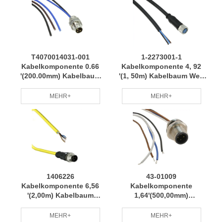
der professionellen
RCD
Fertigung RCD
T4070014031-001
1-2273001-1
Kabelkomponente 0.66
Kabelkomponente 4, 92
'(200.00mm) Kabelbaum
'(1, 50m) Kabelbaum Weit
Mehrere Modelle Weit
Verbreitet Anwendbar mit
verbreitet anwendbar RCD
Vollständigen
MEHR+
MEHR+
Spezifikationen RCD
1406226
43-01009
Kabelkomponente 6,56
Kabelkomponente
'(2,00m) Kabelbaum
1,64'(500,00mm)
Hochwertiges Material
Kabelbaum
Stabile Leistung RCD
Stabilitätsleistung
MEHR+
MEHR+