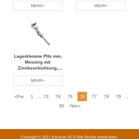
Leiterdurchmesser
MEHR+
MEHR+
28#-22# LHE P/N B2502-
TP2 RCD
Lagerklemme PHx mm,
Messing mit
Zinnbeschichtung,
kompatibler
Leitungsdurchmesser
MEHR+
24~22 TE, P/N 173633-1
RCD
<
Pre
1
73
74
75
76
77
78
79
...
...
85
Nex
>
Copyright © 2021 Kunshan RCD Alle Rechte vorbehalten.