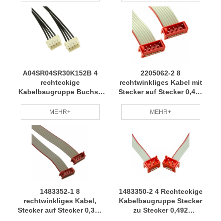
energiesparend und
langjähriger Erfahrung in
verbrauchsreduzierend
der professionellen
RCD
Herstellung von RCD
A04SR04SR30K152B 4
2205062-2 8
rechteckige
rechtwinkliges Kabel mit
Kabelbaugruppe Buchse
Stecker auf Stecker 0,492
an Buchse 0,500 '(152,40
'Kabelbaum mit mehreren
mm, 6,00") Kabelbaum
Modellen weit anwendbar
MEHR+
MEHR+
professionelle Herstellung
RCD
angepasst nach Bedarf
RCD
1483352-1 8
1483350-2 4 Rechteckige
rechtwinkliges Kabel,
Kabelbaugruppe Stecker
Stecker auf Stecker 0,328
zu Stecker 0,492
'Kabelbaum weithin
'Kabelbaum Hochwertiges