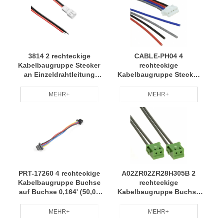
3814 2 rechteckige
CABLE-PH04 4
Kabelbaugruppe Stecker
rechteckige
an Einzeldrahtleitung
Kabelbaugruppe Stecker
0,656' (200,00 mm, 7,87
an Einzeldrahtleitung
Zoll) Kabelbaum
0,656' (200,00 mm, 7,87
MEHR+
MEHR+
Professionelles Team
Zoll) Kabelbaum weit
Regelmäßige Wartung
verbreitet für grünen
RCD
Umweltschutz RCD
PRT-17260 4 rechteckige
A02ZR02ZR28H305B 2
Kabelbaugruppe Buchse
rechteckige
auf Buchse 0,164' (50,00
Kabelbaugruppe Buchse
mm, 1,97") Kabelbaum
an Buchse 1,00 '(304,80
grün, umweltfreundlich,
mm) Kabelbaum mit
MEHR+
MEHR+