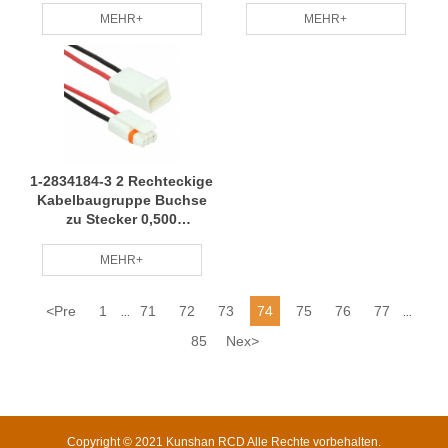
anwendbar mit
Material Stabilität
MEHR+
MEHR+
vollständigen
Leistung RCD
Spezifikationen RCD
1-2834184-3 2 Rechteckige
Kabelbaugruppe Buchse
zu Stecker 0,500
'Kabelbaum Stabilität
Leistung Schnelle
MEHR+
Lieferung RCD
<
Pre
1
71
72
73
74
75
76
77
...
...
85
Nex
>
Copyright © 2021 Kunshan RCD Alle Rechte vorbehalten.