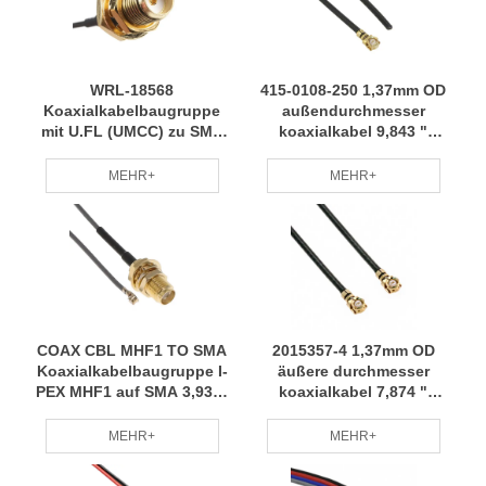
WRL-18568
415-0108-250 1,37mm OD
Koaxialkabelbaugruppe
außendurchmesser
mit U.FL (UMCC) zu SMA
koaxialkabel 9,843 "
5,906" (150,00 mm)
(250,00mm) harness mit
Kabelbaum, weit verbreitet
hoher-qualität material
MEHR+
MEHR+
und mit vollständigen
stabilität leistung RCD
RCD-Spezifikationen
COAX CBL MHF1 TO SMA
2015357-4 1,37mm OD
Koaxialkabelbaugruppe I-
äußere durchmesser
PEX MHF1 auf SMA 3,937"
koaxialkabel 7,874 "
(100,00 mm)
(200,00mm) harness kleine
Kabelbaumstabilität und
charge anpassung
MEHR+
MEHR+
schnelle Lieferung RCD
professionelle team RCD