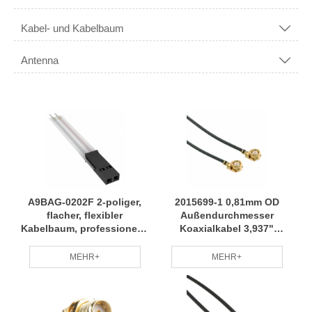
Kabel- und Kabelbaum

Antenna

A9BAG-0202F 2-poliger,
2015699-1 0,81mm OD
flacher, flexibler
Außendurchmesser
Kabelbaum, professionelle
Koaxialkabel 3,937"
Fertigung, individuell
(100,00mm) Kabelbaum
nach Bedarf RCD
mit mehreren Modellen
MEHR+
MEHR+
weit verbreitet RCD