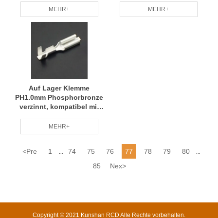
UL94V-0, 35A,
MEHR+
MEHR+
Glühdrahtprüfung 850℃,
Amass P/N XT60-F RCD
Auf Lager Klemme
PH1.0mm Phosphorbronze
verzinnt, kompatibel mit
Drahtdurchmessern
28#-32#, JCTC P/N
MEHR+
11006TOP-2E RCD
<
Pre
1
74
75
76
77
78
79
80
...
...
85
Nex
>
Copyright © 2021 Kunshan RCD Alle Rechte vorbehalten.