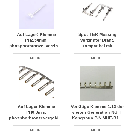
Auf Lager: Klemme
Spot-TER-Messing
PH2,54mm,
verzinnter Draht,
phosphorbronze, verzinnt,
kompatibel mit
kompatibler
Drahtdurchmessern
Leitungsdurchmesser 22-
20#-22#, TE P/N 282404-1
MEHR+
MEHR+
24# CJT P/N A2547M-TP
RCD
RCD
Auf Lager Klemme
Vorrätige Klemme 1.13 der
PH0,8mm,
vierten Generation NGFF
phosphorbronzevergoldet,
Kangshuo P/N MHF-B13-
kompatibler
N-01 RCD
Leiterdurchmesser
MEHR+
MEHR+