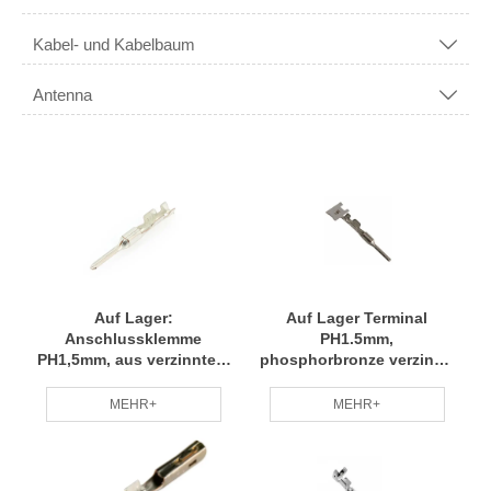
Kabel- und Kabelbaum

Antenna

Auf Lager:
Auf Lager Terminal
Anschlussklemme
PH1.5mm,
PH1,5mm, aus verzinntem
phosphorbronze verzinnt,
Phosphorbronze,
kompatibler
kompatible
Drahtdurchmesser 22#
MEHR+
MEHR+
Leiterdurchmesser
Molex P/N 33000-1003 RCD
16#-18#-20#, Molex P/N
33000-1002 RCD