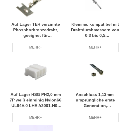
Auf Lager TER verzinnte
Klemme, kompatibel mit
Phosphorbronzedraht,
Drahtdurchmessern von
geeignet für
0,3 bis 0,5
Drahtdurchmesser von
Quadratmillimetern,
0,35 bis 0,5
Sumitomo, P/N 8230-5271
MEHR+
MEHR+
Quadratmillimeter, Molex
RCD
P/N 33012-3004 RCD
Auf Lager HSG PH2,0 mm
Anschluss 1,13mm,
7P weiß einreihig Nylon66
ursprüngliche erste
UL94V-0 LHE A2001-H07
Generation,
RCD
thermoplastisch UL94V-0,
Kupferlegierung
MEHR+
MEHR+
halbbeschichtet, I-PEX P/N
20670-001R-13 RCD