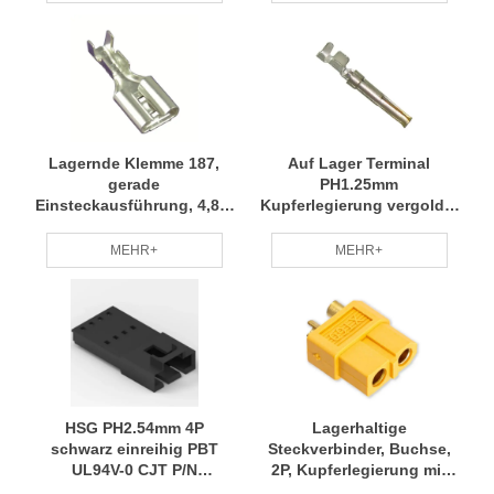
30#-32# ACES P/N 52201-
T021-001 RCD
Lagernde Klemme 187,
Auf Lager Terminal
gerade
PH1.25mm
Einsteckausführung, 4,8 x
Kupferlegierung vergoldet
0,8 mm, Phosphorbronze
10u" kompatibler
mit Zinnbeschichtung
Drahtdurchmesser 26#-30#
MEHR+
MEHR+
(Marke Guanling) FI-
BW P/N 70157-1023 RCD
Schutzschalter
HSG PH2.54mm 4P
Lagerhaltige
schwarz einreihig PBT
Steckverbinder, Buchse,
UL94V-0 CJT P/N
2P, Kupferlegierung mit
A2547HM-4 RCD
Gold überzogen, PA gelb,